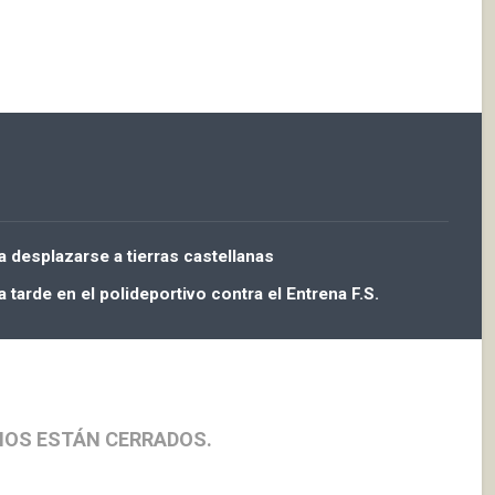
tiempo para haber conseguido
algún…
 desplazarse a tierras castellanas
 tarde en el polideportivo contra el Entrena F.S.
IOS ESTÁN CERRADOS.