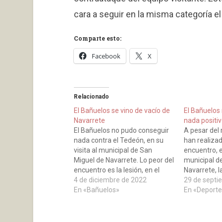
cara a seguir en la misma categoría e
Comparte esto:
Facebook
X
Relacionado
El Bañuelos se vino de vacío de
El Bañuelos
Navarrete
nada positi
El Bañuelos no pudo conseguir
A pesar del r
nada contra el Tedeón, en su
han realiza
visita al municipal de San
encuentro, e
Miguel de Navarrete. Lo peor del
municipal d
encuentro es la lesión, en el
Navarrete, l
minuto cinco, de nuestro
4 de diciembre de 2022
Hornos, en e
29 de septi
goleador Mario Fulgueira. Un
En «Bañuelos»
primera part
En «Deporte
esguince del que esperamos se
desenlace, 
recupere pronto. Un gol de Alex
Bañuelos, c
en el minuto…
hasta el fina