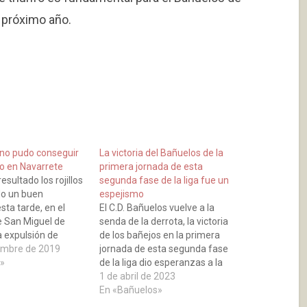
l próximo año.
 no pudo conseguir
La victoria del Bañuelos de la
vo en Navarrete
primera jornada de esta
esultado los rojillos
segunda fase de la liga fue un
do un buen
espejismo
sta tarde, en el
El C.D. Bañuelos vuelve a la
e San Miguel de
senda de la derrota, la victoria
a expulsión de
de los bañejos en la primera
l minuto 28 de la
embre de 2019
jornada de esta segunda fase
e, condicionó el
»
de la liga dio esperanzas a la
no obstante el
afición. El equipo local realizó un
1 de abril de 2023
ontinuo luchando
buen partido y tuvo bastantes
En «Bañuelos»
l. Los goles del C.D.
ocasiones en el segundo