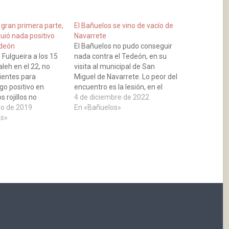
 gran primera parte,
El Bañuelos se vino de vacío de
uió nada positivo
Navarrete
edeón
El Bañuelos no pudo conseguir
 Fulgueira a los 15
nada contra el Tedeón, en su
leh en el 22, no
visita al municipal de San
ientes para
Miguel de Navarrete. Lo peor del
go positivo en
encuentro es la lesión, en el
s rojillos no
minuto cinco, de nuestro
4 de diciembre de 2022
uantar el empuje
ro de 2019
goleador Mario Fulgueira. Un
En «Bañuelos»
en la última media
os»
esguince del que esperamos se
ue consiguió dar la
recupere pronto. Un gol de Alex
rcador, con tres
en el minuto…
eguidos por…