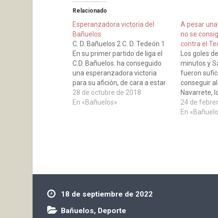
Relacionado
Esperanzadora victoria del
A pesar una
Bañuelos
no se consig
C. D. Bañuelos 2 C. D. Tedeón 1
contra el T
En su primer partido de liga el
Los goles de
C.D. Bañuelos. ha conseguido
minutos y Sa
una esperanzadora victoria
fueron sufic
para su afición, de cara a estar
conseguir al
entre los primeros puestos de la
28 de octubre de 2018
Navarrete, lo
Regional Preferente riojana. La
En «Bañuelos»
pudieron ag
24 de febre
primera parte termino en
del Tedeón, 
En «Bañuel
tablas, se adelanto el conjunto
hora en la q
visitante en…
vuelta al ma
tantos cons
18 de septiembre de 2022
Bañuelos
,
Deporte