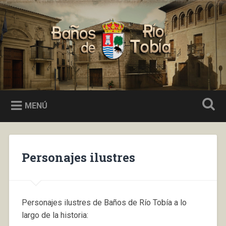
Saltar
al
Buscar
contenido
Baños de Río Tobía
MENÚ
Personajes ilustres
Personajes ilustres de Baños de Río Tobía a lo
largo de la historia: