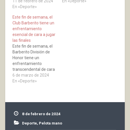
encuentro de mano
11 de febrero de 2024
Oberena a puntos, pero
En «Deporte»
individual, Iker Amiano
En «Deporte»
como allí se les ganó
venció con facilidad a
terminamos primeros.
Este fin de semana, el
Albizu 2-0. En el partido
La final por equipos se
Club Barberito tiene un
de parejas, primera
disputarán en
enfrentamiento
derrota de Unai Amiano
Barcelona el sábado 23
esencial de cara a jugar
y Loza que perdieron 0-
de marzo, a las 16:30
las finales
2 contra Murua y…
horas.…
Este fin de semana, el
Barberito División de
Honor tiene un
enfrentamiento
transcendental de cara
a jugar las finales por
6 de marzo de 2024
especialidad y en la
En «Deporte»
Clasificación General
Fase Liga. Se enfrenta
al equipo castellano-
leones Club de Pelota
Urbión en el frontón
8 de febrero de 2024
Barberito I.
Necesitamos ganar las
Deporte
,
Pelota mano
dos especialidades e