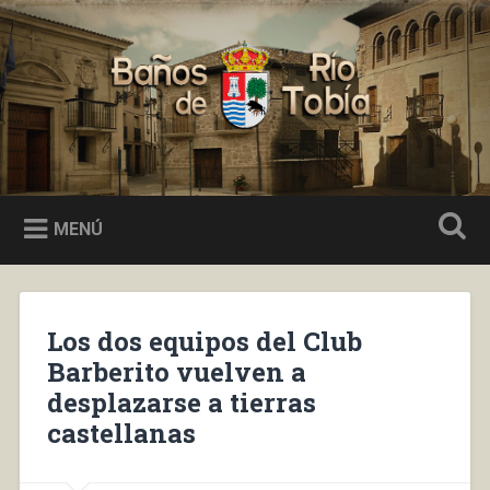
Saltar
al
Buscar
contenido
Baños de Río Tobía
MENÚ
Los dos equipos del Club
Barberito vuelven a
desplazarse a tierras
castellanas