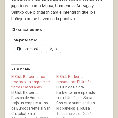
jugadores como Murua, Garmendia, Arteaga y
Santxo que plantarán cara e intentarán que los
bañejos no se lleven nada positivo.
Clasificaciones
Comparte esto:
Facebook
X
Relacionado
El Club Barberito I se
El Club Barberito
trae solo un empate de
empata con El Urbión
tierras castellanas
El Club de Pelota
El Club Barberito
Barberito ha empatado
División de Honor se
con el Urbión de Soria.
trajo un empate a uno
Con este punto acaban
de Burgos frente al San
los bañejos la liguilla
Cristóbal. En el
empatados con
10 de marzo de 2024