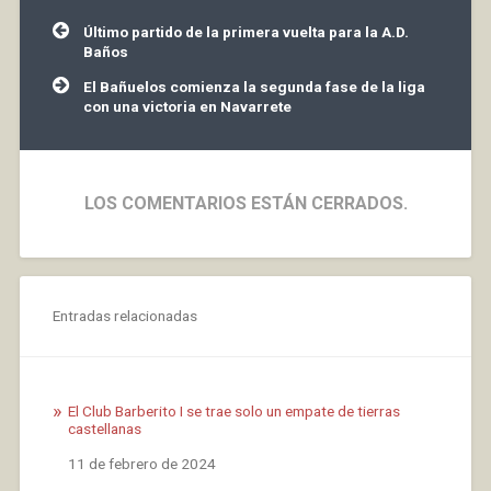
incluso esperar…
Navegación
Último partido de la primera vuelta para la A.D.
de
Baños
entradas
El Bañuelos comienza la segunda fase de la liga
con una victoria en Navarrete
LOS COMENTARIOS ESTÁN CERRADOS.
Entradas relacionadas
El Club Barberito I se trae solo un empate de tierras
castellanas
Fecha
11 de febrero de 2024