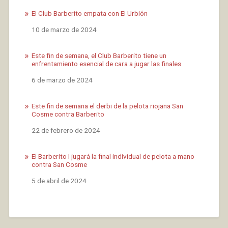
El Club Barberito empata con El Urbión
Fecha
10 de marzo de 2024
Este fin de semana, el Club Barberito tiene un
enfrentamiento esencial de cara a jugar las finales
Fecha
6 de marzo de 2024
Este fin de semana el derbi de la pelota riojana San
Cosme contra Barberito
Fecha
22 de febrero de 2024
El Barberito I jugará la final individual de pelota a mano
contra San Cosme
Fecha
5 de abril de 2024