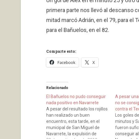
Un gol de Alex en el minuto 25 y otro de
primera parte nos llevó al descanso c
mitad marcó Adrián, en el 79, para el 
para el Bañuelos, en el 82.
Comparte esto:
Facebook
X
Relacionado
El Bañuelos no pudo conseguir
A pesar una
nada positivo en Navarrete
no se consig
A pesar del resultado los rojillos
contra el T
han realizado un buen
Los goles de
encuentro, esta tarde, en el
minutos y Sa
municipal de San Miguel de
fueron sufic
Navarrete, la expulsión de
conseguir al