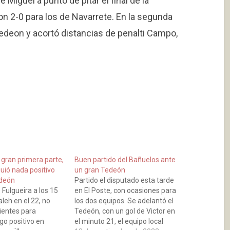
 Miguel a punto de pitar el final de la
on 2-0 para los de Navarrete. En la segunda
Tedeon y acortó distancias de penalti Campo,
 gran primera parte,
Buen partido del Bañuelos ante
uió nada positivo
un gran Tedeón
edeón
Partido el disputado esta tarde
 Fulgueira a los 15
en El Poste, con ocasiones para
leh en el 22, no
los dos equipos. Se adelantó el
ientes para
Tedeón, con un gol de Victor en
go positivo en
el minuto 21, el equipo local