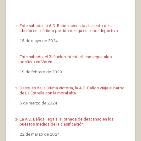
Este sábado, la A.D. Baños necesita el aliento de la
afición en el último partido de liga en el polideportivo
Fecha
15 de mayo de 2024
Este sábado, el Bañuelos intentará conseguir algo
positivo en Varea
Fecha
19 de febrero de 2020
Después de la última victoria, la A.D. Baños viaja al barrio
de La Estrella con la moral alta
Fecha
5 de marzo de 2024
La A.D. Baños llega a la jornada de descanso en los
puestos medios de la clasificación
Fecha
22 de marzo de 2024