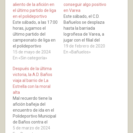
aliento de la afición en
conseguir algo positivo
el último partido de liga
en Varea
en el polideportivo
Este sábado, el C.D.
Este sábado, a las 17:00
Bañuelos se desplaza
horas, jugamos el
hasta la barriada
último partido del
logroñesa de Varea, a
campeonato de liga en
jugar con el filial del
el polideportivo
equipo de la misma, el
19 de febrero de 2020
municipal. Encuentro
15 de mayo de 2024
partido comienza a las
En «Bañuelos»
muy interesante para la
En «Sin categoría»
16:30 horas. Los
A.D. Baños que se
arlequinados están
Después de la última
enfrenta al Vianés
haciendo una
victoria, la A.D. Baños
equipo que se
temporada muy similar
viaja al barrio de La
encuentra por debajo
a los rojillos, se
Estrella con la moral
de nosotros en la
encuentran, los dos
alta
clasificación y tenemos
equipos, a mitad de la…
Mal recuerdo tiene la
la posibilidad de volver
afición bañeja del
a la senda…
encuentro de ida en el
Polideportivo Municipal
de Baños contra el
Cosmos F.S. La Estrella,
5 de marzo de 2024