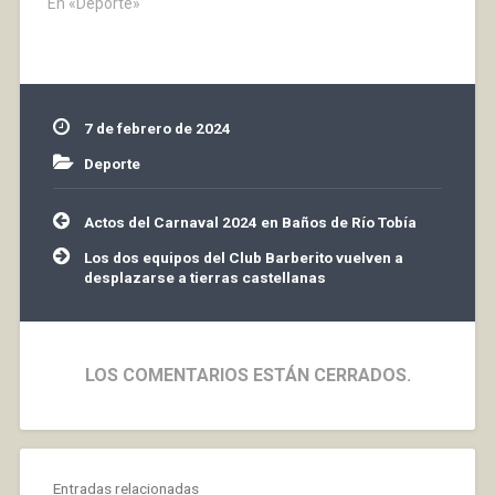
ya que nos ganaron por
En «Deporte»
1-5. Desde aquel 11 de
noviembre funesto han
cambiado mucho las
cosas y el conjunto
bañejo ha mejorado y
7 de febrero de 2024
se ha amoldado muy…
Deporte
Navegación
Actos del Carnaval 2024 en Baños de Río Tobía
de
entradas
Los dos equipos del Club Barberito vuelven a
desplazarse a tierras castellanas
LOS COMENTARIOS ESTÁN CERRADOS.
Entradas relacionadas