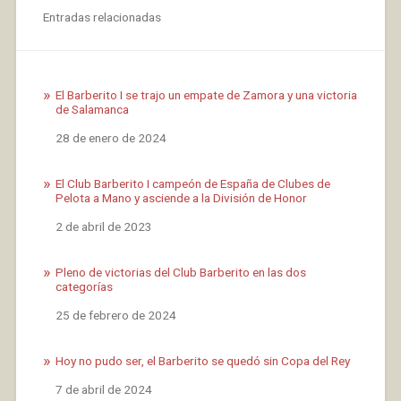
Entradas relacionadas
El Barberito I se trajo un empate de Zamora y una victoria
de Salamanca
Fecha
28 de enero de 2024
El Club Barberito I campeón de España de Clubes de
Pelota a Mano y asciende a la División de Honor
Fecha
2 de abril de 2023
Pleno de victorias del Club Barberito en las dos
categorías
Fecha
25 de febrero de 2024
Hoy no pudo ser, el Barberito se quedó sin Copa del Rey
Fecha
7 de abril de 2024