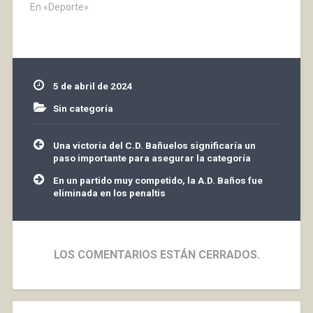
competidos. En parejas,
En «Deporte»
Unai Amiano y Loza se
impusieron 2-0 a la
pareja de San Cosme,
en los dos ganaron por
la mínima. Por lo tanto,
5 de abril de 2024
2-0 para los de…
Sin categoría
Navegación
Una victoria del C.D. Bañuelos significaría un
de
paso importante para asegurar la categoría
entradas
En un partido muy competido, la A.D. Baños fue
eliminada en los penaltis
LOS COMENTARIOS ESTÁN CERRADOS.