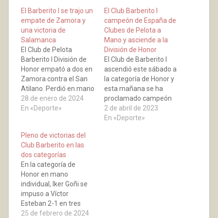
El Barberito I se trajo un
El Club Barberito I
empate de Zamora y
campeón de España de
una victoria de
Clubes de Pelota a
Salamanca
Mano y asciende a la
El Club de Pelota
División de Honor
Barberito I División de
El Club de Barberito I
Honor empató a dos en
ascendió este sábado a
Zamora contra el San
la categoría de Honor y
Atilano. Perdió en mano
esta mañana se ha
individual 2-0 y ganó
28 de enero de 2024
proclamado campeón
por el mismo resultado
En «Deporte»
de España de Clubes de
2 de abril de 2023
en parejas. A pesar del
Pelota a Mano de
En «Deporte»
empate, continúa líder
Primera en el frontón
Pleno de victorias del
en la clasificación, eso
de Arnedo. Ayer se
Club Barberito en las
sí, empatado con el
enfrentó en semifinales
dos categorías
equipo riojano de San
a Pradejón, Amiano en
En la categoría de
Cosme…
individual abría el
Honor en mano
camino hacia el…
individual, Iker Goñi se
impuso a Víctor
Esteban 2-1 en tres
juegos muy
25 de febrero de 2024