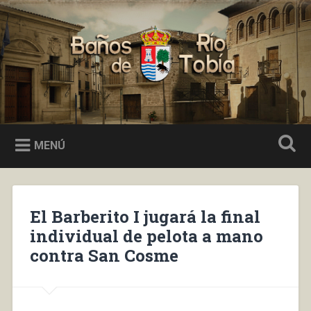
Saltar
al
Buscar
contenido
Baños de Río Tobía
MENÚ
El Barberito I jugará la final
individual de pelota a mano
contra San Cosme