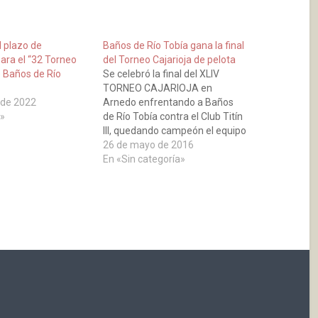
 plazo de
Baños de Río Tobía gana la final
para el “32 Torneo
del Torneo Cajarioja de pelota
e Baños de Río
Se celebró la final del XLIV
TORNEO CAJARIOJA en
 de 2022
Arnedo enfrentando a Baños
»
de Río Tobía contra el Club Titín
III, quedando campeón el equipo
bañejo, ganando los partidos de
26 de mayo de 2016
benjamines alevines y cadetes.
En «Sin categoría»
(Noticia de
lavozdelnajerilla.com del
24/05/2016)