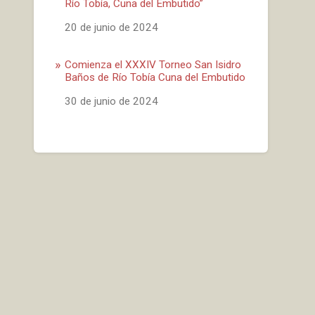
Río Tobía, Cuna del Embutido”
Fecha
20 de junio de 2024
Comienza el XXXIV Torneo San Isidro
Baños de Río Tobía Cuna del Embutido
Fecha
30 de junio de 2024