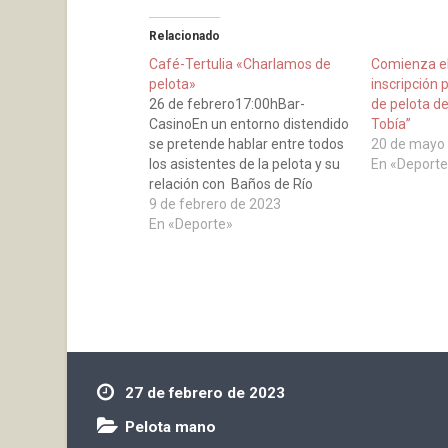
Relacionado
Café-Tertulia «Charlamos de
Comienza el
pelota»
inscripción 
26 de febrero17:00hBar-
de pelota d
CasinoEn un entorno distendido
Tobía”
se pretende hablar entre todos
20 de mayo
los asistentes de la pelota y su
En «Deporte
relación con Baños de Río
Tobía, su historia, anécdotas,
9 de febrero de 2023
desafíos, pelotaris ilustres, el
En «Deporte»
torneo de verano, el club y su
cantera, etc. en resumen pasar
un rato entretenido con la de
pelota…
27 de febrero de 2023
Pelota mano