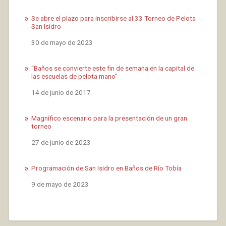
Se abre el plazo para inscribirse al 33 Torneo de Pelota
San Isidro
Fecha
30 de mayo de 2023
“Baños se convierte este fin de semana en la capital de
las escuelas de pelota mano”
Fecha
14 de junio de 2017
Magnífico escenario para la presentación de un gran
torneo
Fecha
27 de junio de 2023
Programación de San Isidro en Baños de Río Tobía
Fecha
9 de mayo de 2023