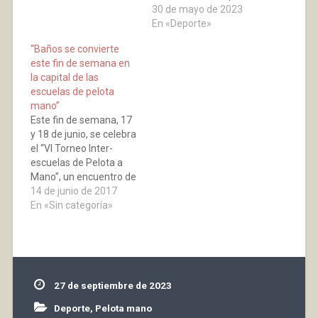
calendario. Por
30 de mayo de 2023
WhatsApp al
En «Deporte»
606917667 y correo
“Baños se convierte
ibobadillap@yahoo.es,
este fin de semana en
indicando que día no
la capital de las
podéis. Se jugará
escuelas de pelota
principalmente martes
mano”
y jueves. Se empezará
Este fin de semana, 17
viernes 30 de junio y
y 18 de junio, se celebra
finalizará 15 de…
el “VI Torneo Inter-
escuelas de Pelota a
Mano”, un encuentro de
la pelota base que hace
14 de junio de 2017
6 años inicio
En «Sin categoría»
“ManistaBcn” y en esta
edición con la
colaboración del Club
Barberito I recala en
Baños de Río Tobia. Se
27 de septiembre de 2023
va…
Deporte
,
Pelota mano