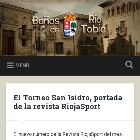
Saltar
al
Buscar
contenido
Baños de Río Tobía
MENÚ
El Torneo San Isidro, portada
de la revista RiojaSport
El nuevo número de la Revista RiojaSport del mes