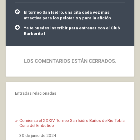
Navegación
El torneo San Isidro, una cita cada vez más
de
atractiva para los pelotaris y para la afición
entradas
Ya te puedes inscribir para entrenar con el Club
Barberito I
LOS COMENTARIOS ESTÁN CERRADOS.
Entradas relacionadas
Comienza el XXXIV Torneo San Isidro Baños de Río Tobía
Cuna del Embutido
Fecha
30 de junio de 2024