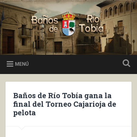
Saltar
al
Buscar
contenido
Baños de Río Tobía
MENÚ
Baños de Río Tobía gana la
final del Torneo Cajarioja de
pelota