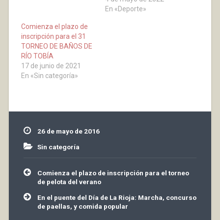
Soria, ganador del
En «Deporte»
cuadrangular de
Comienza el plazo de
Calahorra y el Gourmet
inscripción para el 31
del Mar Calasancio,
TORNEO DE BAÑOS DE
ganador del triangular
RÍO TOBÍA
disputado en Agoncillo.
17 de junio de 2021
La finalísima se jugará
En «Sin categoría»
el sábado 6 de mayo,
a…
26 de mayo de 2016
Sin categoría
Navegación
Comienza el plazo de inscripción para el torneo
de
de pelota del verano
entradas
En el puente del Día de La Rioja: Marcha, concurso
de paellas, y comida popular