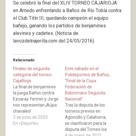
Se celebró la final del XLIV TORNEO CAJARIOJA
en Arnedo enfrentando a Baños de Río Tobía contra
el Club Titín III, quedando campeón el equipo
bañejo, ganando los partidos de benjamines
alevines y cadetes. (Noticia de
lavozdelnajerilla.com del 24/05/2016)
Relacionado
Finales de segunda
Este sábado en el
categoría del torneo
Polideportivo de Baños,
CajaRioja
“Final de la Copa
La final de benjamines
Federación de
la juega Baños contra
Balonmano Segunda
Ezcaray. Fermin y Jorge
Nacional”
nos representan ¡Aúpa
Tras la disputa de los
chavales!
torneos previos en
2 de junio de 2023
Agoncillo y Calahorra,
En «Deporte»
se clasificaron para la
disputa del Torneo los
equipos del Balonmano
4 de mayo de 2022