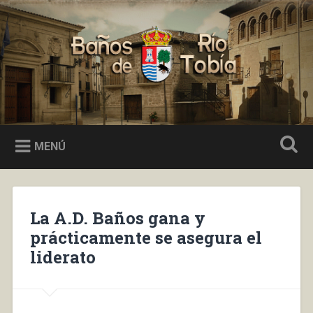
Saltar
al
Buscar
contenido
Baños de Río Tobía
MENÚ
La A.D. Baños gana y
prácticamente se asegura el
liderato