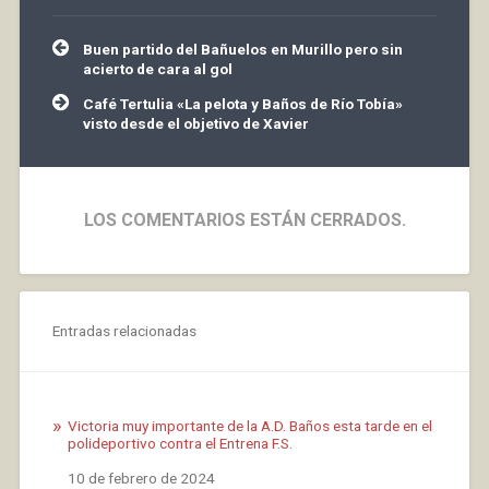
Navegación
Buen partido del Bañuelos en Murillo pero sin
de
acierto de cara al gol
entradas
Café Tertulia «La pelota y Baños de Río Tobía»
visto desde el objetivo de Xavier
LOS COMENTARIOS ESTÁN CERRADOS.
Entradas relacionadas
Victoria muy importante de la A.D. Baños esta tarde en el
polideportivo contra el Entrena F.S.
Fecha
10 de febrero de 2024