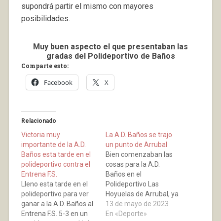
supondrá partir el mismo con mayores
posibilidades.
Muy buen aspecto el que presentaban las
gradas del Polideportivo de Baños
Comparte esto:
Facebook
X
Relacionado
Victoria muy
La A.D. Baños se trajo
importante de la A.D.
un punto de Arrubal
Baños esta tarde en el
Bien comenzaban las
polideportivo contra el
cosas para la A.D.
Entrena F.S.
Baños en el
Lleno esta tarde en el
Polideportivo Las
polideportivo para ver
Hoyuelas de Arrubal, ya
ganar a la A.D. Baños al
que en el minuto 8 se
13 de mayo de 2023
Entrena F.S. 5-3 en un
adelantaba en el
En «Deporte»