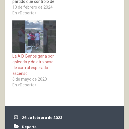
partido que controló de
marcador con un tanto
principio a fin y que lo
10 de febrero de 2024
de Magaña, los locales
coloca en la
En «Deporte»
comenzaron a
clasificación de cara a
presionar y lograron dar
la segunda vuelta
la vuelta al casillero
mirando hacia la parte
llegando al descanso
alta de la tabla. Los
con una diferencia de…
tantos de…
La A.D. Baños gana por
goleada y da otro paso
de cara al esperado
ascenso
6 de mayo de 2023
En «Deporte»
26 de febrero de 2023
Deporte