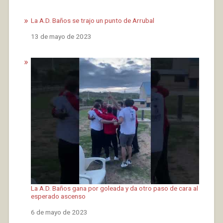
La A.D. Baños se trajo un punto de Arrubal
Fecha
13 de mayo de 2023
La A.D. Baños gana por goleada y da otro paso de cara al
esperado ascenso
Fecha
6 de mayo de 2023