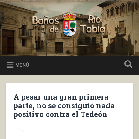
Saltar
al
Buscar
contenido
Baños de Río Tobía
MENÚ
A pesar una gran primera
parte, no se consiguió nada
positivo contra el Tedeón