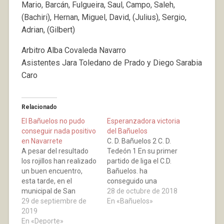
Mario, Barcán, Fulgueira, Saul, Campo, Saleh,
(Bachiri), Hernan, Miguel, David, (Julius), Sergio,
Adrian, (Gilbert)
Arbitro Alba Covaleda Navarro
Asistentes Jara Toledano de Prado y Diego Sarabia
Caro
Relacionado
El Bañuelos no pudo
Esperanzadora victoria
conseguir nada positivo
del Bañuelos
en Navarrete
C. D. Bañuelos 2 C. D.
A pesar del resultado
Tedeón 1 En su primer
los rojillos han realizado
partido de liga el C.D.
un buen encuentro,
Bañuelos. ha
esta tarde, en el
conseguido una
municipal de San
esperanzadora victoria
28 de octubre de 2018
Miguel de Navarrete, la
29 de septiembre de
para su afición, de cara
En «Bañuelos»
expulsión de Hornos, en
2019
a estar entre los
el minuto 28 de la
En «Deporte»
primeros puestos de la