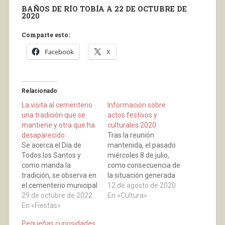
BAÑOS DE RÍO TOBÍA A 22 DE OCTUBRE DE
2020
Comparte esto:
Facebook
X
Relacionado
La visita al cementerio
Información sobre
una tradición que se
actos festivos y
mantiene y otra que ha
culturales 2020
desaparecido
Tras la reunión
Se acerca el Día de
mantenida, el pasado
Todos los Santos y
miércoles 8 de julio,
como manda la
como consecuencia de
tradición, se observa en
la situación generada
el cementerio municipal
por la crisis sanitaria
12 de agosto de 2020
un ir y venir de gentes.
29 de octubre de 2022
derivada del COVID-19
En «Cultura»
Unas limpiando
En «Fiestas»
el Ayuntamiento en
sepulturas y panteones,
consenso con todos los
Pequeñas curiosidades