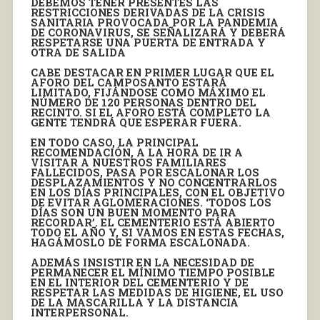
DEBEMOS TENER PRESENTES LAS
RESTRICCIONES DERIVADAS DE LA CRISIS
SANITARIA PROVOCADA POR LA PANDEMIA
DE CORONAVIRUS, SE SEÑALIZARÁ Y DEBERÁ
RESPETARSE UNA PUERTA DE ENTRADA Y
OTRA DE SALIDA
CABE DESTACAR EN PRIMER LUGAR QUE EL
AFORO DEL CAMPOSANTO ESTARÁ
LIMITADO, FIJÁNDOSE COMO MÁXIMO EL
NÚMERO DE 120 PERSONAS DENTRO DEL
RECINTO. SI EL AFORO ESTÁ COMPLETO LA
GENTE TENDRÁ QUE ESPERAR FUERA.
EN TODO CASO, LA PRINCIPAL
RECOMENDACIÓN, A LA HORA DE IR A
VISITAR A NUESTROS FAMILIARES
FALLECIDOS, PASA POR ESCALONAR LOS
DESPLAZAMIENTOS Y NO CONCENTRARLOS
EN LOS DÍAS PRINCIPALES, CON EL OBJETIVO
DE EVITAR AGLOMERACIONES. ‘TODOS LOS
DÍAS SON UN BUEN MOMENTO PARA
RECORDAR’. EL CEMENTERIO ESTÁ ABIERTO
TODO EL AÑO Y, SI VAMOS EN ESTAS FECHAS,
HAGÁMOSLO DE FORMA ESCALONADA.
ADEMÁS INSISTIR EN LA NECESIDAD DE
PERMANECER EL MÍNIMO TIEMPO POSIBLE
EN EL INTERIOR DEL CEMENTERIO Y DE
RESPETAR LAS MEDIDAS DE HIGIENE, EL USO
DE LA MASCARILLA Y LA DISTANCIA
INTERPERSONAL.