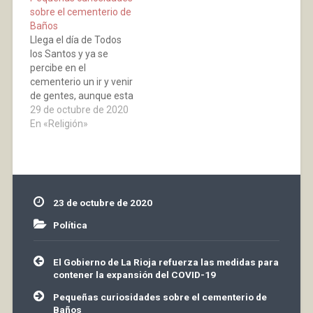
otras colocando flores
colectivos que
sobre el cementerio de
para adornar las
participan en las
Baños
lápidas, los más
fiestas, ha decidido
Llega el día de Todos
creyentes orando por
tomar las siguientes
los Santos y ya se
los que se fueron.
decisiones, en relación
percibe en el
Vamos a recordar
con los festejos y
cementerio un ir y venir
también…
actividades culturales,…
de gentes, aunque esta
vez de una forma más
29 de octubre de 2020
escalonada, debido a la
En «Religión»
situación actual. Unas
limpiando sepulturas y
panteones, otras
colocando flores para
que se vean bonitas las
23 de octubre de 2020
lápidas, los mas…
Política
Navegación
El Gobierno de La Rioja refuerza las medidas para
de
contener la expansión del COVID-19
entradas
Pequeñas curiosidades sobre el cementerio de
Baños