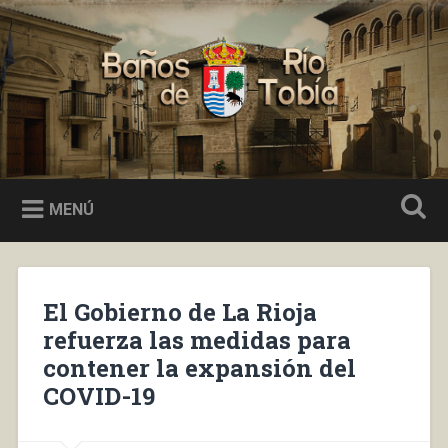
Saltar
al
Buscar
contenido
Baños de Río Tobía
MENÚ
El Gobierno de La Rioja
refuerza las medidas para
contener la expansión del
COVID-19