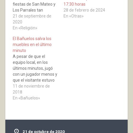
fiestas de San Mateo y
17:30 horas
Los Parrales tan
28 de febrero de 2024
atípicas, ha sido "La
21 de septiembre de
En «Otras»
Salve" que este año se
2020
ha trasladado a la
En «Religión»
ermita,
El Bañuelos salva los
estableciendose todas
muebles en el último
las medidas de
minuto
seguridad necesarias.
A pesar de que el
equipo local, en los
últimos minutos, jugó
con un jugador menos y
que el visitante estuvo
buena parte del partido
11 de noviembre de
por delante, gracias a
2018
un gol de David Jimeno
En «Bañuelos»
en el minuto 58, el
Bañuelos en el 89’ logró
el empate, para alegría
de la…
21 de octubre de 2020