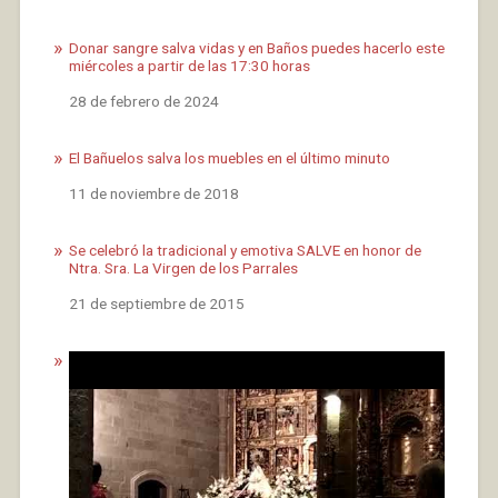
Donar sangre salva vidas y en Baños puedes hacerlo este
miércoles a partir de las 17:30 horas
Fecha
28 de febrero de 2024
El Bañuelos salva los muebles en el último minuto
Fecha
11 de noviembre de 2018
Se celebró la tradicional y emotiva SALVE en honor de
Ntra. Sra. La Virgen de los Parrales
Fecha
21 de septiembre de 2015