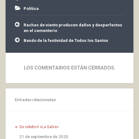
Política
Navegación
Rachas de viento producen daños y desperfectos
de
en el cementerio
entradas
Bando de la festividad de Todos los Santos
LOS COMENTARIOS ESTÁN CERRADOS.
Entradas relacionadas
Se celebró «La Salve»
Fecha
21 de septiembre de 2020