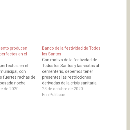
iento producen
Bando de la festividad de Todos
perfectos en el
los Santos
Con motivo de la festividad de
perfectos, en el
Todos los Santos y las visitas al
municipal, con
cementerio, debemos tener
as fuertes rachas de
presentes las restricciones
a pasada noche
derivadas de la crisis sanitaria
re de 2020
provocada por la pandemia de
23 de octubre de 2020
coronavirus, se señalizará y
En «Política»
deberá respetarse una puerta
de entrada y otra de salidaCabe
destacar en primer lugar que el
aforo…