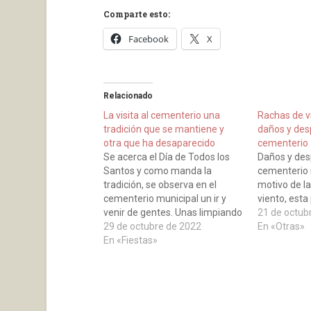
Comparte esto:
Facebook
X
Relacionado
La visita al cementerio una
Rachas de v
tradición que se mantiene y
daños y des
otra que ha desaparecido
cementerio
Se acerca el Día de Todos los
Daños y des
Santos y como manda la
cementerio 
tradición, se observa en el
motivo de l
cementerio municipal un ir y
viento, est
venir de gentes. Unas limpiando
21 de octub
sepulturas y panteones, otras
29 de octubre de 2022
En «Otras»
colocando flores para adornar
En «Fiestas»
las lápidas, los más creyentes
orando por los que se fueron.
Vamos a recordar también…