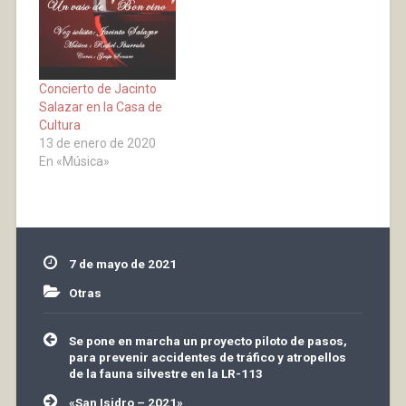
producirá a las 21:00
máximo en interiores
horas, salvo en las
es del 75%, sin
excepciones detalladas,
restricciones en
y se establecen
espacios abiertos. Se
también nuevas
mantiene…
Concierto de Jacinto
restricciones de aforos
Salazar en la Casa de
y uso
Cultura
13 de enero de 2020
En «Música»
7 de mayo de 2021
Otras
Navegación
Se pone en marcha un proyecto piloto de pasos,
de
para prevenir accidentes de tráfico y atropellos
entradas
de la fauna silvestre en la LR-113
«San Isidro – 2021»