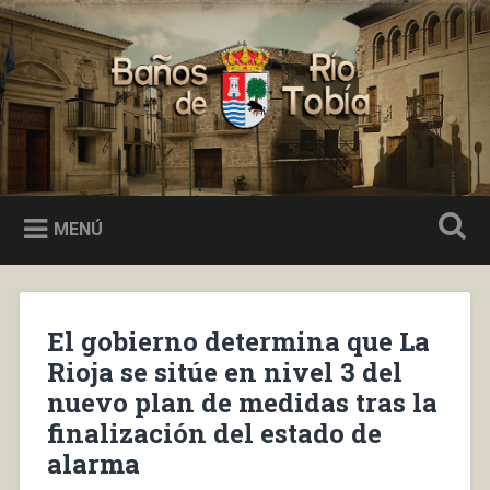
Saltar
al
Buscar
contenido
Baños de Río Tobía
MENÚ
El gobierno determina que La
Rioja se sitúe en nivel 3 del
nuevo plan de medidas tras la
finalización del estado de
alarma