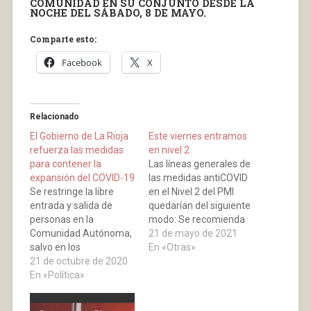
COMUNIDAD EN SU CONJUNTO DESDE LA
NOCHE DEL SÁBADO, 8 DE MAYO.
Comparte esto:
Facebook
X
Relacionado
El Gobierno de La Rioja
Este viernes entramos
refuerza las medidas
en nivel 2
para contener la
Las líneas generales de
expansión del COVID-19
las medidas antiCOVID
Se restringe la libre
en el Nivel 2 del PMI
entrada y salida de
quedarían del siguiente
personas en la
modo: Se recomienda
Comunidad Autónoma,
un máximo de 6
21 de mayo de 2021
salvo en los
personas en las
En «Otras»
desplazamientos
21 de octubre de 2020
agrupaciones, aplicable
adecuadamente
En «Política»
a todos los ámbitos. En
justificados; el cierre de
hostelería y
los establecimientos se
restauración, el aforo