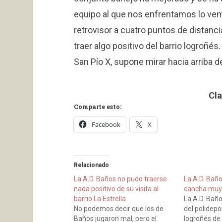
equipo al que nos enfrentamos lo vemo
retrovisor a cuatro puntos de distanc
traer algo positivo del barrio logroñés.
San Pío X, supone mirar hacia arriba de 
Cla
Comparte esto:
Facebook
X
Relacionado
La A.D. Baños no pudo traerse
La A.D. Bañ
nada positivo de su visita al
cancha muy d
barrio La Estrella
La A.D. Baño
No podemos decir que los de
del polidepo
Baños jugaron mal, pero el
logroñés de