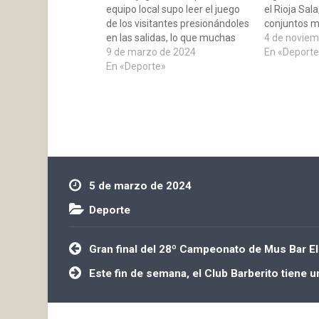
equipo local supo leer el juego
el Rioja Sala
de los visitantes presionándoles
conjuntos m
en las salidas, lo que muchas
grupo 20 de 
4 de noviem
veces provocaba la pérdida del
9 de marzo de 2024
de Fútbol Sa
En «Deporte
balón. Hay que citar también
En «Deporte»
igualado y b
algunos errores arbitrales a
nuestra part
favor del equipo local que
Los…
pudieron marcar el resultado…
5 de marzo de 2024
Deporte
Navegación
Gran final del 28º Campeonato de Mus Bar E
de
entradas
Este fin de semana, el Club Barberito tiene u