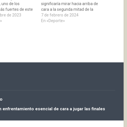
, uno de los
significaría mirar hacia arriba de
ás fuertes de este
cara a la segunda mitad de la
la Tercera División
bre de 2023
liga y alejarnos de este equipo
7 de febrero de 2024
la. Un partido muy
»
que se encuentra a dos puntos
En «Deporte»
ien luchado por
de los de Baños en la
e ante un rival duro.
clasificación y a la vez nos…
lo
n enfrentamiento esencial de cara a jugar las finales