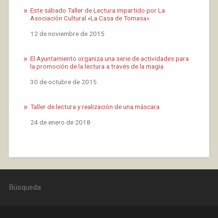
Este sábado Taller de Lectura impartido por La
Asociación Cultural «La Casa de Tomasa»
Fecha
12 de noviembre de 2015
El Ayuntamiento organiza una serie de actividades para
la promoción de la lectura a través de la magia
Fecha
30 de octubre de 2015
Taller de lectura y realización de una máscara
Fecha
24 de enero de 2018
Búsqueda