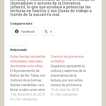
ilustradores y autores de la literatura
infantil, lo que nos ayudará a potenciar las
lecturas en familia y sus líneas de trabajo a
través de la narrativa oral.
Comparte esto:
Facebook
X
Relacionado
Estas fiestas navideñas
Cuentos de primavera
actividades culturales
en Baños
destinadas a los niños
Seguimos apoyando la
El Ayuntamiento de
cultura y sabemos de la
Baños de Río Tobia, con
importancia de la
motivos de próximas
lectura, por eso estos
fiestas navideñas, va a
meses de primavera
llevar a cabo unas serie
vamos a traer a estos
10 de abril de 2018
de actividades
7 de diciembre de 2015
tres narradores de
En «Sin categoría»
destinadas
En «Sin categoría»
cuentos: 1. Almudena
especialmente para los
Francés, y de oficio