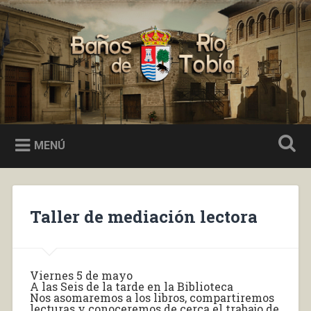
Saltar
al
Buscar
contenido
Baños de Río Tobía
MENÚ
Taller de mediación lectora
Viernes 5 de mayo
A las Seis de la tarde en la Biblioteca
Nos asomaremos a los libros, compartiremos
lecturas y conoceremos de cerca el trabajo de