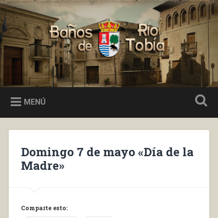
Saltar
al
Buscar
contenido
Baños de Río Tobía
MENÚ
Domingo 7 de mayo «Día de la
Madre»
Comparte esto: