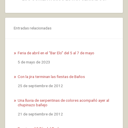
Entradas relacionadas
Feria de abril en el “Bar Elo” del 5 al 7 de mayo
Fecha
5 de mayo de 2023
Con la jira terminan las fiestas de Baños
Fecha
25 de septiembre de 2012
Una lluvia de serpentinas de colores acompañó ayer al
chupinazo bañejo
Fecha
21 de septiembre de 2012