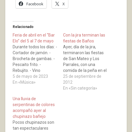
Facebook
X
Relacionado
Feria de abril en el “Bar
Con la jira terminan las
Elo” del 5 al 7 de mayo
fiestas de Baños
Durante todos los días: -
Ayer, día de la jira,
Cortador de jamón. -
terminaron las fiestas
Brocheta de gambas. -
de San Mateo y Los
Pescaito frito. -
Parrales, con una
Rebujito. - Vino
comida de la peña en el
manzanilla. Sábado 6
5 de mayo de 2023
frontón San Isidro, una
25 de septiembre de
de mayo Final de la
En «Música»
degustación de lomo
2012
Copa del Rey (Real
con pimientos por la
En «Sin categoría»
Madrid-Osasuna)
tarde a cargo del grupo
Una lluvia de
Domingo 7 de mayo
de futbito y verbenas
serpentinas de colores
**Día de La Madre** -
en sesiones de tarde y
acompañó ayer al
Que mejor manera de
noche a cargo…
chupinazo bañejo
celebrarlo, que con un
Pocos chupinazos son
Vermut…
tan espectaculares