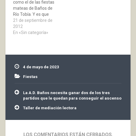
como el de las fiestas
mateas de Baños de
Río Tobía. Y es que
además del cohete,
21 de septiembre de
varios más bien, unos
2012
impresionantes tubos
En «Sin categoría»
lanzan serpentinas y
papeles de colores
sobre la gente
congregada frente al
Ayuntamiento. Se
4 de mayo de 2023
simula así una lluvia
multicolor que los
Fiestas
miembros…
Navegación
La A.D. Baños necesita ganar dos de los tres
de
partidos que le quedan para conseguir el ascenso
entradas
Taller de mediación lectora
LOS COMENTARIOS ESTÁN CERRADOS.