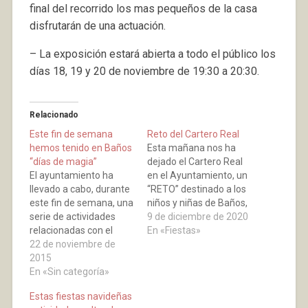
final del recorrido los mas pequeños de la casa
disfrutarán de una actuación.
– La exposición estará abierta a todo el público los
días 18, 19 y 20 de noviembre de 19:30 a 20:30.
Relacionado
Este fin de semana
Reto del Cartero Real
hemos tenido en Baños
Esta mañana nos ha
“días de magia”
dejado el Cartero Real
El ayuntamiento ha
en el Ayuntamiento, un
llevado a cabo, durante
“RETO” destinado a los
este fin de semana, una
niños y niñas de Baños,
serie de actividades
para que encuentren el
9 de diciembre de 2020
relacionadas con el
Buzón Real donde
En «Fiestas»
mundo de la magia, con
22 de noviembre de
entregar sus cartas a
gran éxito de
2015
los Reyes Magos. En
participación.
En «Sin categoría»
este juego, por medio
Actividades como un
de la lectura de Códigos
Estas fiestas navideñas
taller de promoción a la
QR que los Reyes ha…