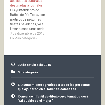
actividades culturales
lectura a través de la
destinadas a los niños
magia y una exposición
El Ayuntamiento de
de Magia, donde al final
Baños de Río Tobia, con
del…
motivos de próximas
fiestas navideñas, va a
llevar a cabo unas serie
de actividades
7 de diciembre de 2015
destinadas
En «Sin categoría»
especialmente para los
niños. Martes 29 de
diciembre a las 10:30 h.
en la Casa de Cultura
TALLER INFANTIL DE
30 de octubre de 2015
LECTURA Con perros
adiestrados Impartido
Sin categoría
por :…
Navegación
El Ayuntamiento agradece a todas las personas
de
que ayudaron en el taller de calabazas
entradas
Concurso infantil de dibujo cuya temática será
“Mi pueblo es el mejor”