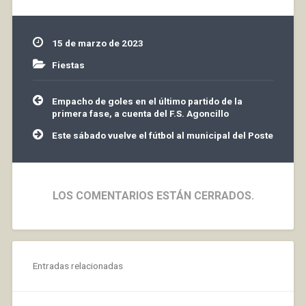
recordar todos los
avances alcanzados,
para recordar a todas
15 de marzo de 2023
aquellas mujeres que
nos precedieron, pero
Fiestas
también para continuar
reivindicando todo lo
Navegación
Empacho de goles en el último partido de la
que nos…
de
primera fase, a cuenta del F.S. Agoncillo
entradas
Este sábado vuelve el fútbol al municipal del Poste
LOS COMENTARIOS ESTÁN CERRADOS.
Entradas relacionadas