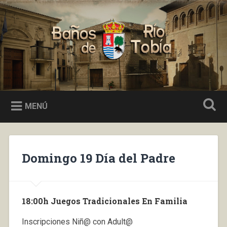
Saltar
al
Buscar
contenido
Baños de Río Tobía
MENÚ
Domingo 19 Día del Padre
18:00h Juegos Tradicionales En Familia
Inscripciones Niñ@ con Adult@