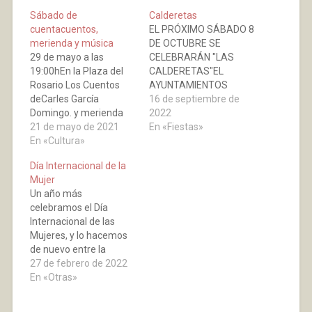
Sábado de
Calderetas
cuentacuentos,
EL PRÓXIMO SÁBADO 8
merienda y música
DE OCTUBRE SE
29 de mayo a las
CELEBRARÁN "LAS
19:00hEn la Plaza del
CALDERETAS"EL
Rosario Los Cuentos
AYUNTAMIENTOS
deCarles García
PROPORCIONARÁ LA
16 de septiembre de
Domingo. y merienda
CARNE Y LAS
2022
deChocolate - colabora
21 de mayo de 2021
PATATAS. APUNTARSE
En «Fiestas»
AMPA12 de junio a las
En «Cultura»
POR CUADRILLAS DE
19:00hen el Parque de
FORMA PRESENCIAL O
Día Internacional de la
La Iglesia Los cuentos
LLAMANDO AL 941 37
Mujer
de Cristina Verbena
48 26, EN HORARIO DE
Un año más
(Zaragoza)y merienda
10:00h. A
celebramos el Día
de Pizza colabora
14:00h., ANTES DEL 30
Internacional de las
AMPA26 de junio a las
DE SEPTIEMBRE.
Mujeres, y lo hacemos
19:00 h En la Plaza…
de nuevo entre la
celebración y la
27 de febrero de 2022
reivindicación. Una
En «Otras»
celebración clave para
el feminismo, para