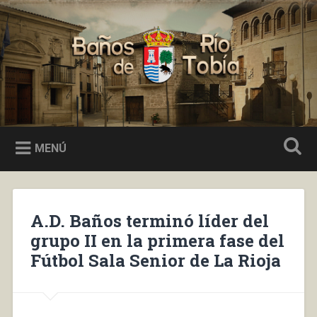
Saltar
al
Buscar
contenido
Baños de Río Tobía
MENÚ
A.D. Baños terminó líder del
grupo II en la primera fase del
Fútbol Sala Senior de La Rioja