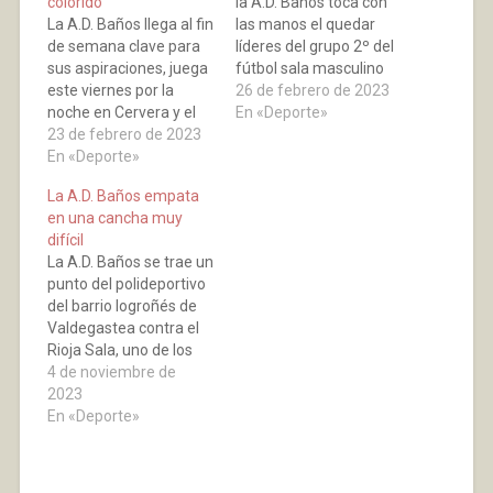
colorido
la A.D. Baños toca con
La A.D. Baños llega al fin
las manos el quedar
de semana clave para
líderes del grupo 2º del
sus aspiraciones, juega
fútbol sala masculino
este viernes por la
de La Rioja. Con un gran
26 de febrero de 2023
noche en Cervera y el
ambiente en las gradas
En «Deporte»
domingo en el
23 de febrero de 2023
daba comienzo este
Polideportivo de Baños
En «Deporte»
partido trascendental
de Río Tobía contra la
para las aspiraciones
La A.D. Baños empata
Oyonesa. Dos equipos
del equipo bañejo que
en una cancha muy
con los que nos
se enfrentaba a la
difícil
jugamos las primeras
Oyonesa que…
La A.D. Baños se trae un
plazas del grupo
punto del polideportivo
segundo de fútbol
del barrio logroñés de
sala…
Valdegastea contra el
Rioja Sala, uno de los
conjuntos más fuertes
4 de noviembre de
de este grupo 20 de la
2023
Tercera División de
En «Deporte»
Fútbol Sala. Un partido
muy igualado y bien
luchado por nuestra