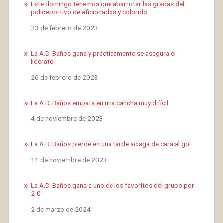
Este domingo tenemos que abarrotar las gradas del
polideportivo de aficionados y colorido
Fecha
23 de febrero de 2023
La A.D. Baños gana y prácticamente se asegura el
liderato
Fecha
26 de febrero de 2023
La A.D. Baños empata en una cancha muy difícil
Fecha
4 de noviembre de 2023
La A.D. Baños pierde en una tarde aciaga de cara al gol
Fecha
11 de noviembre de 2023
La A.D. Baños gana a uno de los favoritos del grupo por
2-0
Fecha
2 de marzo de 2024