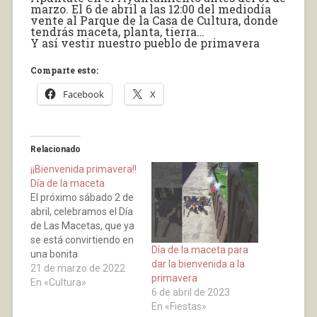
marzo. El 6 de abril a las 12:00 del mediodía
vente al Parque de la Casa de Cultura, donde
tendrás maceta, planta, tierra…
Y así vestir nuestro pueblo de primavera
Comparte esto:
Facebook
X
Relacionado
¡¡Bienvenida primavera!!
Día de la maceta
El próximo sábado 2 de
abril, celebramos el Día
de Las Macetas, que ya
se está convirtiendo en
Día de la maceta para
una bonita
dar la bienvenida a la
tradición.Regala e
21 de marzo de 2022
primavera
intercambia
En «Cultura»
6 de abril de 2023
Macetas 12:00h Parque
En «Fiestas»
Casa de Cultura