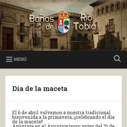
Saltar
al
Buscar
contenido
Baños de Río Tobía
MENÚ
Día de la maceta
El 6 de abril volvemos a nuestra tradicional
bienvenida a la primavera, ¡¡celebrando el día
de la maceta!!
Apúntate en el Ayuntamiento antes del 31 de