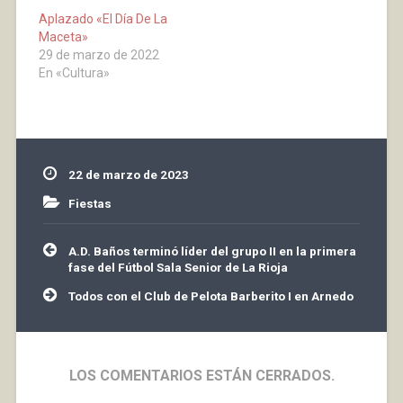
Aplazado «El Día De La
Maceta»
29 de marzo de 2022
En «Cultura»
22 de marzo de 2023
Fiestas
Navegación
A.D. Baños terminó líder del grupo II en la primera
de
fase del Fútbol Sala Senior de La Rioja
entradas
Todos con el Club de Pelota Barberito I en Arnedo
LOS COMENTARIOS ESTÁN CERRADOS.