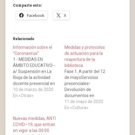
Comparte esto:
Facebook
X
Relacionado
Información sobre el
Medidas y protocolos
“Coronavirus”
de actuación para la
1 - MEDIDAS EN
reapertura de la
ÁMBITO EDUCATIVO--
biblioteca
a/ Suspensión en La
Fase 1. A partir del 12
Rioja de la actividad
de mayoServicios
docente presencial en
presenciales•
todos los niveles
10 de marzo de 2020
Devolución de
educativos
En «Otras»
documentos en
(Universidad,
préstamo domiciliario.•
11 de mayo de 2020
Bachillerato, Educación
Préstamo de
En «Cultura»
Secundaria, Educación
documentos con cita
Nuevas medidas, ANTI
Primaria e Infantil,
previa (el servicio se irá
COVID–19, que entran
Guarderías, Formación
implementando en las
en vigor a las 00:00
Profesional y otros)
próximas semanas