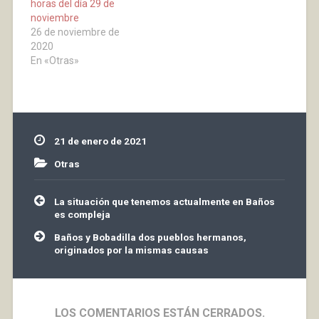
horas del día 29 de
durante 15 días.--b/
cuando las condiciones
noviembre
Suspensión de
de total seguridad de
26 de noviembre de
actividades
usuarios y empleados
2020
complementarias
lo permita).Servicios no
En «Otras»
educativas y deporte
presenciales•
escolar.2 - MEDIDAS EN
Programas específicos
ENTORNO URBANO--
de información a los…
Suspensión de…
21 de enero de 2021
Otras
Navegación
La situación que tenemos actualmente en Baños
de
es compleja
entradas
Baños y Bobadilla dos pueblos hermanos,
originados por la mismas causas
LOS COMENTARIOS ESTÁN CERRADOS.