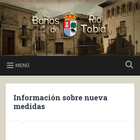
Saltar
al
Buscar
contenido
Baños de Río Tobía
MENÚ
Información sobre nueva
medidas