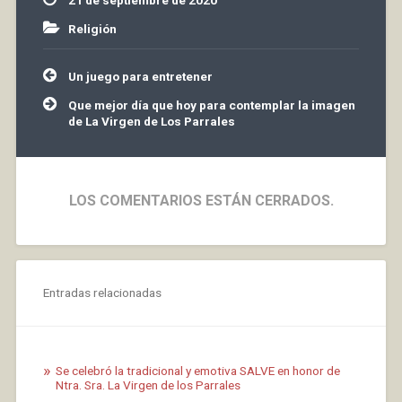
21 de septiembre de 2020
vecinos y…
Religión
Navegación
Un juego para entretener
de
entradas
Que mejor día que hoy para contemplar la imagen
de La Virgen de Los Parrales
LOS COMENTARIOS ESTÁN CERRADOS.
Entradas relacionadas
Se celebró la tradicional y emotiva SALVE en honor de
Ntra. Sra. La Virgen de los Parrales