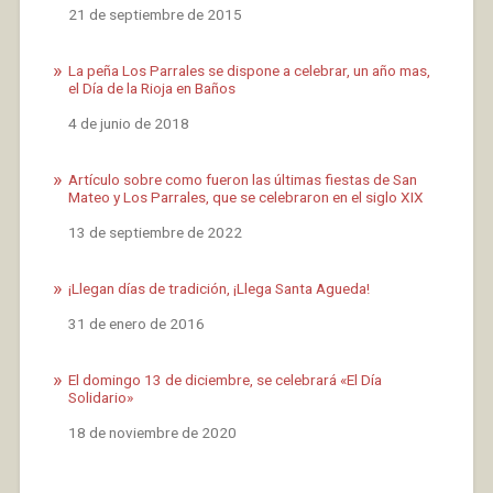
Fecha
21 de septiembre de 2015
La peña Los Parrales se dispone a celebrar, un año mas,
el Día de la Rioja en Baños
Fecha
4 de junio de 2018
Artículo sobre como fueron las últimas fiestas de San
Mateo y Los Parrales, que se celebraron en el siglo XIX
Fecha
13 de septiembre de 2022
¡Llegan días de tradición, ¡Llega Santa Agueda!
Fecha
31 de enero de 2016
El domingo 13 de diciembre, se celebrará «El Día
Solidario»
Fecha
18 de noviembre de 2020