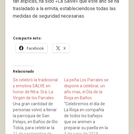
tan atípicas, ha sido «La Salve» que este año se ha
trasladado a la ermita, estableciendose todas las
medidas de seguridad necesarias.
Comparte esto:
Facebook
X
Relacionado
Se celebró la tradicional
La peña Los Parrales se
y emotiva SALVE en
dispone a celebrar, un
honor de Ntra. Sra. La
año mas, el Día de la
Virgen de los Parrales
Rioja en Baños
Una gran cantidad de
“Celebremos el día de
personas volvió a llenar
La Rioja en compañía
la parroquia de San
de todos los bañejos
Pelayo, en Baños de Río
que se animen a
Tobía, para celebrar la
preparar su paella en la
Salve a la patrona, la
21 de septiembre de
Plaza del Rosario. A
4 de junio de 2018