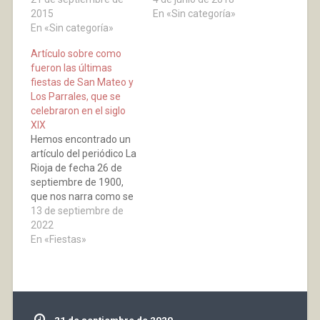
Virgen de los Parrales,
2015
partir de las 11:30 h.
En «Sin categoría»
Tras el acto religioso,
En «Sin categoría»
estará abierto el local
vecinos y visitantes se
del Ayuntamiento para
Artículo sobre como
desplazaron hasta la
poder coger mesas,
fueron las últimas
fachada de la ermita,
caballetes y sillas para
fiestas de San Mateo y
donde se quemó una
cada cuadrilla. A las
Los Parrales, que se
colección…
14:00 h.…
celebraron en el siglo
XIX
Hemos encontrado un
artículo del periódico La
Rioja de fecha 26 de
septiembre de 1900,
que nos narra como se
celebraron las últimas
13 de septiembre de
fiestas del siglo XIX en
2022
Baños. Por lo que se ve
En «Fiestas»
estuvieron muy
animadas, acudiendo
mayor número de
visitantes que otros
años, de los pueblos