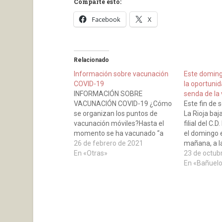
Comparte esto:
Facebook
X
Relacionado
Información sobre vacunación
Este doming
COVID-19
la oportunid
INFORMACIÓN SOBRE
senda de la 
VACUNACIÓN COVID-19 ¿Cómo
Este fin de
se organizan los puntos de
La Rioja baja
vacunación móviles?Hasta el
filial del C.
momento se ha vacunado “a
el domingo 
domicilio” las dos dosis de todas
26 de febrero de 2021
mañana, a la
las residencias de mayores,
En «Otras»
Municipal pr
23 de octub
centrossociosanitarios, pisos de
conjunto ch
En «Bañuel
personas con discapacidad y
encuentra en
personas dependientes que
clasificació
manifestaron la necesidadde
Preferente 
que el equipo de vacunación
vaya a domicilio. En…