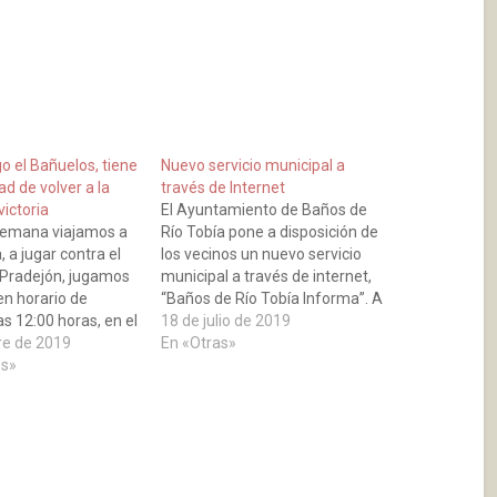
o el Bañuelos, tiene
Nuevo servicio municipal a
ad de volver a la
través de Internet
victoria
El Ayuntamiento de Baños de
 semana viajamos a
Río Tobía pone a disposición de
, a jugar contra el
los vecinos un nuevo servicio
D. Pradejón, jugamos
municipal a través de internet,
en horario de
“Baños de Río Tobía Informa”. A
s 12:00 horas, en el
partir de ahora los bandos,
18 de julio de 2019
adejonero. El
re de 2019
anuncios, noticias e
En «Otras»
ampiñonero, se
os»
información municipal del
 la parte baja de la
Ayuntamiento, podrán ser
n de la Regional
recibidos de forma inmediata a
Riojana, solo…
través del móvil.
Acompañamos…