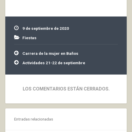
realizará el próximo
martes en el
Ayuntamiento horario
de 11:00 a 14:00 y de
16:00 a 18:00 - 2
9 de septiembre de 2020
mascarillas por persona
para mayores de 14
Fiestas
años- Se podrán…
Navegación
Carrera de la mujer en Baños
de
entradas
Actividades 21-22 de septiembre
LOS COMENTARIOS ESTÁN CERRADOS.
Entradas relacionadas