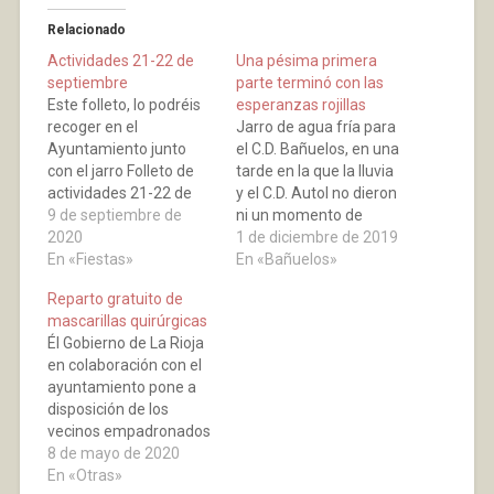
Relacionado
Actividades 21-22 de
Una pésima primera
septiembre
parte terminó con las
Este folleto, lo podréis
esperanzas rojillas
recoger en el
Jarro de agua fría para
Ayuntamiento junto
el C.D. Bañuelos, en una
con el jarro Folleto de
tarde en la que la lluvia
actividades 21-22 de
y el C.D. Autol no dieron
septiembre
9 de septiembre de
ni un momento de
2020
respiro a los rojillos. Con
1 de diciembre de 2019
En «Fiestas»
un primer tiempo
En «Bañuelos»
calamitoso de la
Reparto gratuito de
escuadra local y una
mascarillas quirúrgicas
segunda parte en la
Él Gobierno de La Rioja
que se intentó y no…
en colaboración con el
ayuntamiento pone a
disposición de los
vecinos empadronados
mascarillas quirúrgicas
8 de mayo de 2020
gratuitasEl reparto se
En «Otras»