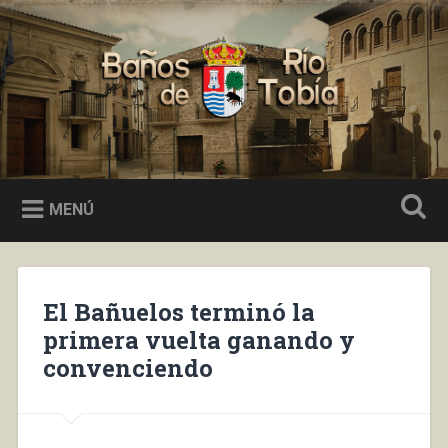
Saltar
al
Buscar
contenido
Baños de Río Tobía
MENÚ
El Bañuelos terminó la
primera vuelta ganando y
convenciendo