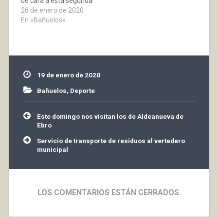
de cara a esta segunda
vuelta que comienza;
26 de enero de 2020
los de Baños han
En «Bañuelos»
conseguido 10 puntos,
de los 12 posibles, en
los últimos cuatro
partidos. Tal como
pronosticamos el
19 de enero de 2020
partido fue muy
competido,
Bañuelos
,
Deporte
comenzaron
marcando…
Navegación
Este domingo nos visitan los de Aldeanueva de
de
Ebro
entradas
Servicio de transporte de residuos al vertedero
municipal
LOS COMENTARIOS ESTÁN CERRADOS.