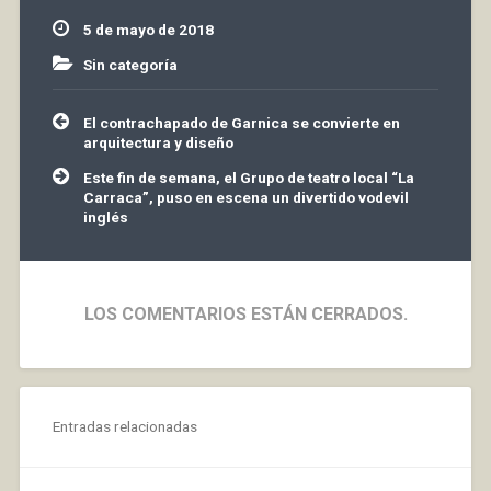
aprendamos a cuidar y
5 de mayo de 2018
a proteger el Medio
Ambiente 01:00h …
Sin categoría
Navegación
El contrachapado de Garnica se convierte en
de
arquitectura y diseño
entradas
Este fin de semana, el Grupo de teatro local “La
Carraca”, puso en escena un divertido vodevil
inglés
LOS COMENTARIOS ESTÁN CERRADOS.
Entradas relacionadas