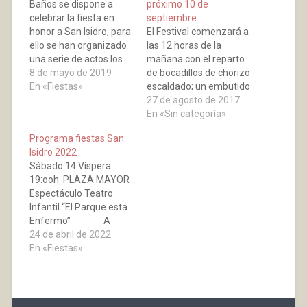
Baños se dispone a
próximo 10 de
celebrar la fiesta en
septiembre
honor a San Isidro, para
El Festival comenzará a
ello se han organizado
las 12 horas de la
una serie de actos los
mañana con el reparto
días 15 y 18 de mayo
8 de mayo de 2019
de bocadillos de chorizo
que detallamos a
En «Fiestas»
escaldado; un embutido
continuación:
preparado de forma
27 de agosto de 2017
MIERCOLES 15
especial por las
En «Sin categoría»
Festividad de San Isidro
empresas chacineras
Programa fiestas San
13:30 horas en la plaza
del municipio. Cada
Isidro 2022
Mayor, Sesión de
ración de chorizo, que
Sábado 14 Víspera
Vermut Grupo de jotas…
se repartirá hasta las
19:ooh PLAZA MAYOR
15 horas, irá
Espectáculo Teatro
acompañada de una
Infantil “El Parque esta
jarrita del Festival del
Enfermo” A
Chorizo…
cargo de la compañía
24 de abril de 2022
de teatro: "Tres Tristes
En «Fiestas»
Tigres "Cuidar la Tierra
está en nuestras
manos, es
necesario que