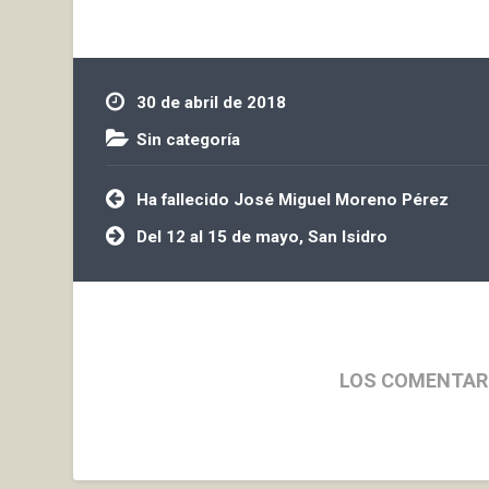
comercial q
'Garnica'. E
unido al le
30 de abril de 2018
Sin categoría
Navegación
Ha fallecido José Miguel Moreno Pérez
de
entradas
Del 12 al 15 de mayo, San Isidro
LOS COMENTAR