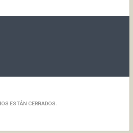
ue pasa a ser
aserradero familiar…
l nuevo logotipo va
ma…
IOS ESTÁN CERRADOS.