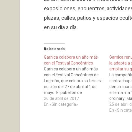
exposiciones, encuentros, actividade
plazas, calles, patios y espacios ocu
en su día a día.
Relacionado
Garnica colabora un año más
Garnica ren
con el Festival Concéntrico
la adapta a 
Garnica colabora un año más
ampliar su 
con el Festival Concéntrico de
La compañí
Logroño, que celebra su tercera
contrachapa
edición del 27 de abril al 1 de
denominarse
mayo. El pabellón de
el lema ma 
información como cada año se
26 de abril de 2017
ordinary'. G
levanta en la plaza Escuelas
En «Sin categoría»
en producci
25 de abril 
Trevijano, su convocatoria
contrachapa
En «Sin cat
adquiere carácter nacional. Así,
renovado su
si hasta ahora lo firmaban
apostando p
arquitectos…
sintetizaci