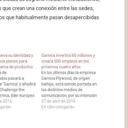
s que crean una conexión entre las sedes,
ltos que habitualmente pasan desapercibidas
ueva su identidad y
Garnica invertirá 60 millones y
sus planes para
creará 500 empleos en los
gama de productos
próximos cuatro años
a de
En los últimos días la empresa
dos pasará a
Garnica Plywood, de origen
 'Garnica' y añadirá
bañejo, está siendo portada en
'Challenge the
los distintos medios de
arnica, líder europeo
comunicación, por su intención
ón de tablero
de 2016
de invertir sesenta millones de
27 de abril de 2016
do de chopo, ha
egoría»
euros y la creación de más de
En «Sin categoría»
 identidad
quinientos empleos en los
or una
próximos cuatro años. Garnica
ón de su marca
tiene su origen en un