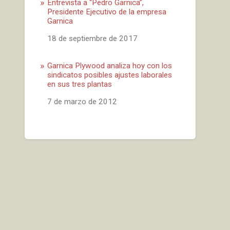
Entrevista a “Pedro Garnica”,
Presidente Ejecutivo de la empresa
Garnica
Fecha
18 de septiembre de 2017
Garnica Plywood analiza hoy con los
sindicatos posibles ajustes laborales
en sus tres plantas
Fecha
7 de marzo de 2012