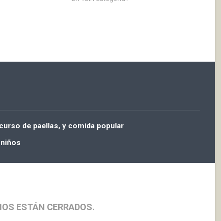
13:30 A 15:00
12,00 h- En el Ayuntamiento
TARDE DE 20:30 A
imposición del pañuelo de
IDOS DE PELOTA:
fiestas a los nacidos desde las
ONTÓN SAN ISIDRO (
últimas fiestas.…
O…
ncurso de paellas, y comida popular
 niños
IOS ESTÁN CERRADOS.