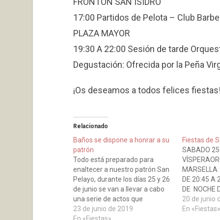
FRONTÓN SAN ISIDRO
17:00 Partidos de Pelota – Club Barber
PLAZA MAYOR
19:30 A 22:00 Sesión de tarde Orques
Degustación: Ofrecida por la Peña Vir
¡Os deseamos a todos felices fiestas
Relacionado
Baños se dispone a honrar a su
Fiestas de 
patrón
SABADO 25
Todo está preparado para
VÍSPERAO
enaltecer a nuestro patrón San
MARSELLA 
Pelayo, durante los días 25 y 26
DE 20:45 A
de junio se van a llevar a cabo
DE NOCHE D
una serie de actos que
04:30DOMI
20 de junio
detallamos a continuación: DIA
23 de junio de 2019
PLELAYOO
En «Fiestas
25 “víspera” Verbenas con la
En «Fiestas»
MARSELLA 