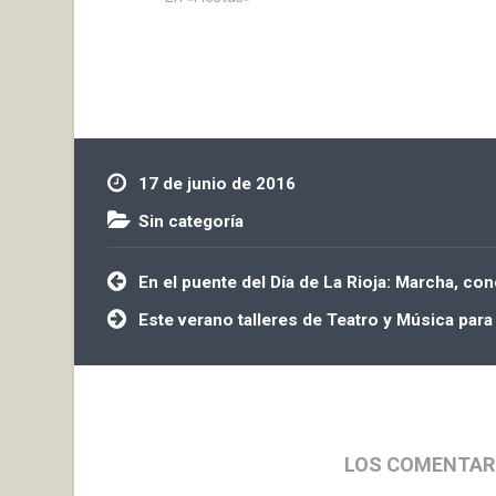
Orquesta Insignia Sesión de
VERMUT DE 
tarde de las 21:00 h. a 22:00 h.…
SESIÓN DE 
22:30 PART
17:30 H. FR
EL HORARI
17 de junio de 2016
Sin categoría
Navegación
En el puente del Día de La Rioja: Marcha, co
de
entradas
Este verano talleres de Teatro y Música para
LOS COMENTAR