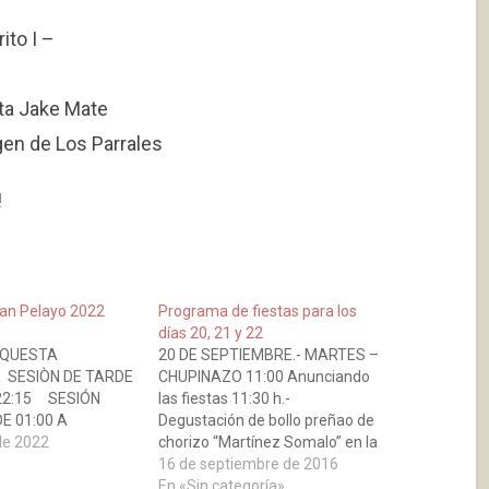
ito I –
ta Jake Mate
gen de Los Parrales
!
San Pelayo 2022
Programa de fiestas para los
días 20, 21 y 22
RQUESTA
20 DE SEPTIEMBRE.- MARTES –
SESIÒN DE TARDE
CHUPINAZO 11:00 Anunciando
 22:15 SESIÓN
las fiestas 11:30 h.-
E 01:00 A
Degustación de bollo preñao de
NGO 26 SAN
 de 2022
chorizo “Martínez Somalo” en la
RQUESTA
»
Plaza del Rosario ofrecida por
16 de septiembre de 2016
SESIÓN DE
la Peña Virgen de los Parrales.
En «Sin categoría»