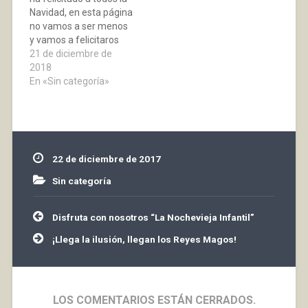
Navidad, en esta página
no vamos a ser menos
y vamos a felicitaros
con la ya clásica
21 de diciembre de
“Tarjeta-Belen” de los
2018
últimos años. “La
En «Sin categoría»
Navidad hace que
recordemos las
ilusiones de nuestra
infancia, las alegrías de
de la juventud y
22 de diciembre de 2017
transporta al…
Sin categoría
Navegación
Disfruta con nosotros “La Nochevieja Infantil”
de
entradas
¡Llega la ilusión, llegan los Reyes Magos!
LOS COMENTARIOS ESTÁN CERRADOS.