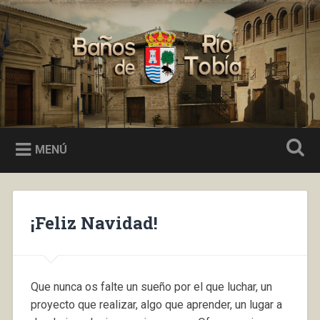
Saltar
al
Buscar
contenido
Baños de Río Tobía
MENÚ
¡Feliz Navidad!
Que nunca os falte un sueño por el que luchar, un
proyecto que realizar, algo que aprender, un lugar a