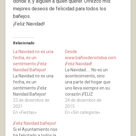
donde ir, y alguien a quien querer. Ofrezco mis
mejores deseos de felicidad para todos los
bañejos.
¡Feliz Navidad!
Relacionado
La Navidad no es una
Desde
fecha, es un
www.bañosderiotobia.com
sentimiento ¡Feliz
¡Feliz Navidad!
Navidad Bañejos!
La Navidad..... No es un
La Navidad no es una
acontecimiento, sino
fecha, es un
una parte del hogar que
sentimiento ¡Feliz
uno lleva siempre en su
Navidad Bañejos!
corazón ¡FELIZ
23 de diciembre de
NAVIDAD a todos los
24 de diciembre de
2021
bañejos!
2015
En «Fiestas»
En «Sin categoría»
¡Feliz Navidad bañejos!
Si el Ayuntamiento nos
ha felicitado a todos la