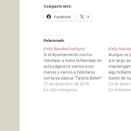
Comparte esto:
Facebook
X
Relacionado
¡Feliz Navidad bañejos!
¡Feliz Navid
Si el Ayuntamiento nos ha
Aunque se p
felicitado a todos la Navidad, en
a lo largo de
esta página no vamos a ser
mantengamo
menos y vamos a felicitaros
algo brillan
con la ya clásica “Tarjeta-Belen”
ilusión de n
de los últimos años. “La Navidad
21 de diciembre de 2018
23 de dicie
hace que recordemos las
En «Sin categoría»
En «Fiestas
ilusiones de nuestra infancia,
las alegrías de de la juventud y
transporta al…