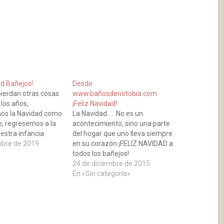
ad Bañejos!
Desde
ierdan otras cosas
www.bañosderiotobia.com
 los años,
¡Feliz Navidad!
s la Navidad como
La Navidad..... No es un
te, regresemos a la
acontecimiento, sino una parte
uestra infancia.
del hogar que uno lleva siempre
mbre de 2019
en su corazón ¡FELIZ NAVIDAD a
»
todos los bañejos!
24 de diciembre de 2015
En «Sin categoría»