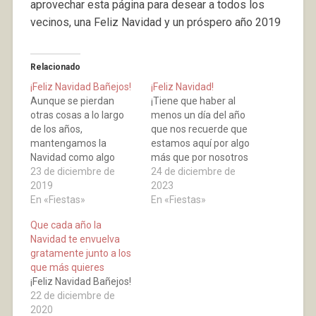
aprovechar esta página para desear a todos los
vecinos, una Feliz Navidad y un próspero año 2019
Relacionado
¡Feliz Navidad Bañejos!
¡Feliz Navidad!
Aunque se pierdan
¡Tiene que haber al
otras cosas a lo largo
menos un día del año
de los años,
que nos recuerde que
mantengamos la
estamos aquí por algo
Navidad como algo
más que por nosotros
brillante, regresemos a
23 de diciembre de
mismos, Feliz Navidad!
24 de diciembre de
la ilusión de nuestra
2019
2023
infancia.
En «Fiestas»
En «Fiestas»
Que cada año la
Navidad te envuelva
gratamente junto a los
que más quieres
¡Feliz Navidad Bañejos!
22 de diciembre de
2020