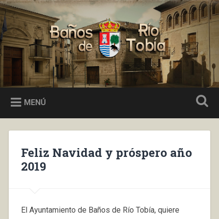
Saltar
al
Buscar
contenido
Baños de Río Tobía
MENÚ
Feliz Navidad y próspero año
2019
El Ayuntamiento de Baños de Río Tobía, quiere