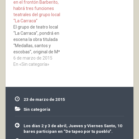
en el frontón Barberito,
del grupo de teatro
balcones, desde los
habrá tres funciones
local “La Carraca”. El
hogares, y dejar…
teatrales del grupo local
público aplaudió las
“La Carraca”
brillantes actuaciones…
El grupo de teatro local
“La Carraca”, pondrá en
escena la obra titulada
“Medallas, santos y
escobas”, original de Mª
Luz Cruz y con guión
6 de marzo de 2015
adaptado por Rebeca
En «Sin categoría»
Iturrioz y Elena Tobía.
Tendrá lugar en el
Frontón Barberito I, los
próximos días 21 y 22
de marzo, sábado y
23 de marzo de 2015
domingo…
Sin categoría
Navegación
Los días 2 y 3 de abril, Jueves y Viernes Santo, 10
de
bares participan en “De tapeo por tu pueblo”.
entradas