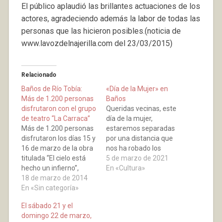
El público aplaudió las brillantes actuaciones de los
actores, agradeciendo además la labor de todas las
personas que las hicieron posibles.(noticia de
www.lavozdelnajerilla.com del 23/03/2015)
Relacionado
Baños de Río Tobía:
«Día de la Mujer» en
Más de 1.200 personas
Baños
disfrutaron con el grupo
Queridas vecinas, este
de teatro “La Carraca”
día de la mujer,
Más de 1.200 personas
estaremos separadas
disfrutaron los días 15 y
por una distancia que
16 de marzo de la obra
nos ha robado los
titulada “El cielo está
besos, los abrazos que
5 de marzo de 2021
hecho un infierno”,
llevamos un año sin
En «Cultura»
representada durante
18 de marzo de 2014
sentir, y esas sonrisas
tres sesiones, en el
En «Sin categoría»
que han ocultado las
frontón Barberito I, por
mascarillas. Por eso, en
El sábado 21 y el
parte de los
este año, alzar vuestra
domingo 22 de marzo,
extraordinarios actores
voz, desde los