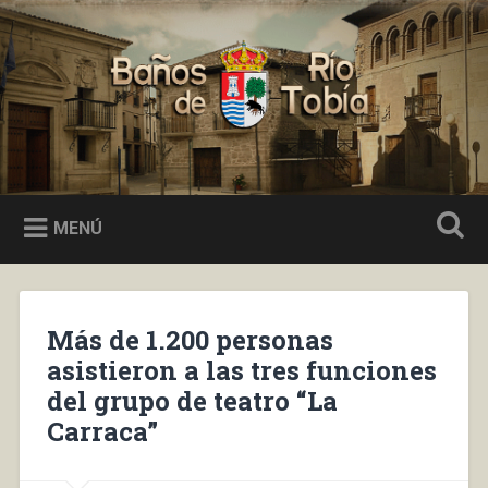
Saltar
al
Buscar
contenido
Baños de Río Tobía
MENÚ
Más de 1.200 personas
asistieron a las tres funciones
del grupo de teatro “La
Carraca”