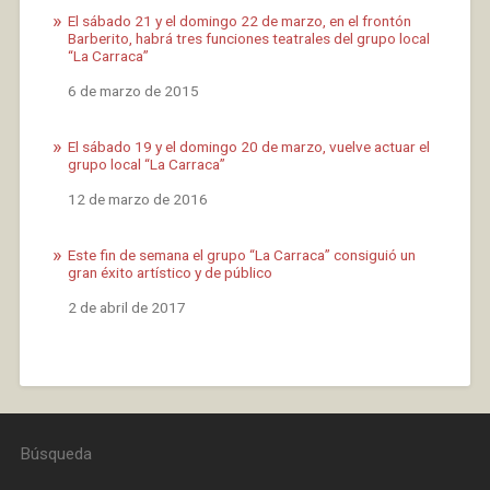
El sábado 21 y el domingo 22 de marzo, en el frontón
Barberito, habrá tres funciones teatrales del grupo local
“La Carraca”
Fecha
6 de marzo de 2015
El sábado 19 y el domingo 20 de marzo, vuelve actuar el
grupo local “La Carraca”
Fecha
12 de marzo de 2016
Este fin de semana el grupo “La Carraca” consiguió un
gran éxito artístico y de público
Fecha
2 de abril de 2017
Búsqueda