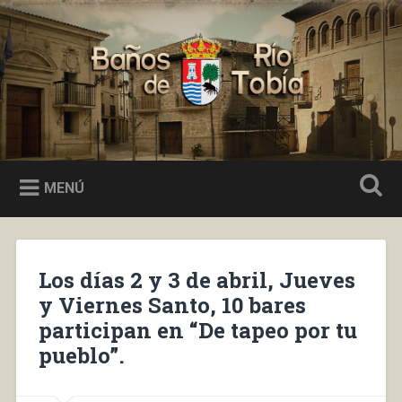
Saltar
al
Buscar
contenido
Baños de Río Tobía
MENÚ
Los días 2 y 3 de abril, Jueves
y Viernes Santo, 10 bares
participan en “De tapeo por tu
pueblo”.