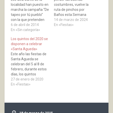
localidad han puesto en
costumbres, vuelve la
marcha la campaña “De
ruta de pinchos por
tapeo por tú pueblo”
Baños esta Semana
con la que pretenden
Santa. Si decides pasar
14 de marzo de 2024
animar a salir más a
6 de abril de 2014
por aquí, déjese
En «Fiestas»
sus vecinos a sus
En «Sin categoría»
recomendar por los
establecimientos e
grupos de amigos y
Los quintos del 2020 se
incluso que hasta ellos
disfruta de cada día. Os
disponen a celebrar
acuda gente de fuera.
esperamos estos días
«Santa Agueda»
Por ello anuncian para
en BAR ELO ÁGORA
Este año las fiestas de
los días 17 de abril,
LOUNGE BAR VISTA
Santa Agueda se
JUEVES…
ALEGRE BAR JACINTO
celebran del 5 al 8 de
BAR…
febrero, durante estos
días, los quintos
rondarán por las calles
27 de enero de 2020
del pueblo, entonando
En «Fiestas»
las típicas canciones de
ronda, y realizarán las
populares comidas y
cenas. El fin de sema,
será aprovechado por
18 de marzo de 2015