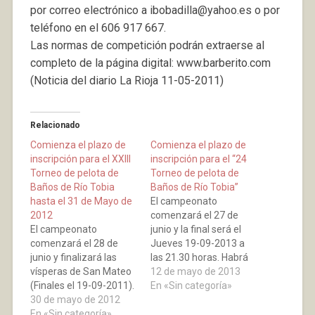
por correo electrónico a ibobadilla@yahoo.es o por
teléfono en el 606 917 667.
Las normas de competición podrán extraerse al
completo de la página digital: www.barberito.com
(Noticia del diario La Rioja 11-05-2011)
Relacionado
Comienza el plazo de
Comienza el plazo de
inscripción para el XXIII
inscripción para el “24
Torneo de pelota de
Torneo de pelota de
Baños de Río Tobia
Baños de Río Tobia”
hasta el 31 de Mayo de
El campeonato
2012
comenzará el 27 de
El campeonato
junio y la final será el
comenzará el 28 de
Jueves 19-09-2013 a
junio y finalizará las
las 21.30 horas. Habrá
vísperas de San Mateo
dos categorías, que
12 de mayo de 2013
(Finales el 19-09-2011).
serán, 1ª y 2ª para los
En «Sin categoría»
Se jugará Martes y
30 de mayo de 2012
mayores. Se pueden
Jueves a partir de las
En «Sin categoría»
apuntar un máximo de