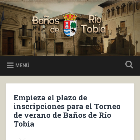
Saltar
al
Buscar
contenido
Baños de Río Tobía
MENÚ
Empieza el plazo de
inscripciones para el Torneo
de verano de Baños de Río
Tobía