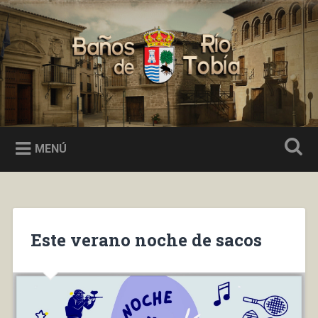
Saltar
al
Buscar
contenido
Baños de Río Tobía
MENÚ
Este verano noche de sacos