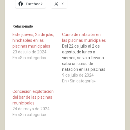
Facebook
X
Relacionado
Este jueves, 25 de julio,
Curso de natación en
hinchables en las
las piscinas municipales
piscinas municipales
Del 22 de julio al 2 de
23 de julio de 2024
agosto, de lunes a
En «Sin categoría»
viernes, se va a llevar a
cabo un curso de
natación en las piscinas
municipales de Baños
9 de julio de 2024
de Río Tobía. Para
En «Sin categoría»
todas las edades,
Concesión explotación
grupos reducidos,
del bar de las piscinas
plazas limitadas.
municipales
24 de mayo de 2024
En «Sin categoría»