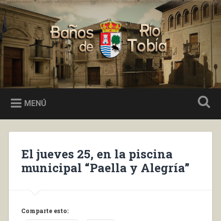
Saltar
al
Buscar
contenido
Baños de Río Tobía
MENÚ
El jueves 25, en la piscina
municipal “Paella y Alegría”
Comparte esto: