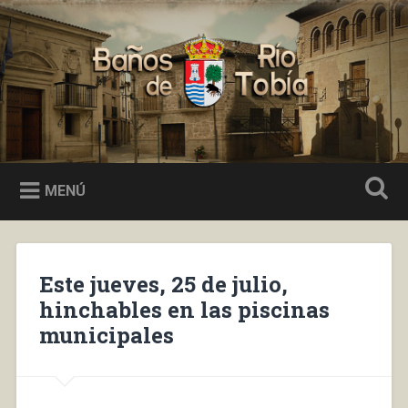
Saltar
al
Buscar
contenido
Baños de Río Tobía
MENÚ
Este jueves, 25 de julio,
hinchables en las piscinas
municipales