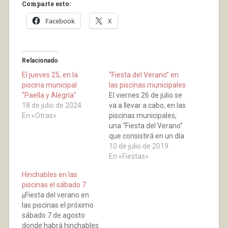
Comparte esto:
Facebook
X
Relacionado
El jueves 25, en la
“Fiesta del Verano” en
piscina municipal
las piscinas municipales
“Paella y Alegría”
El viernes 26 de julio se
18 de julio de 2024
va a llevar a cabo, en las
En «Otras»
piscinas municipales,
una “Fiesta del Verano”
que consistirá en un día
de diversión,
10 de julio de 2019
amenizado con una
En «Fiestas»
serie de actos: De las
Hinchables en las
12:30 h a 14:30 horas
piscinas el sábado 7
MÚSICA Y DIVERSIÓN,
¡¡Fiesta del verano en
HINCHABLES Fiesta del
las piscinas el próximo
agua, hinchables A las
sábado 7 de agosto
18:00…
donde habrá hinchables