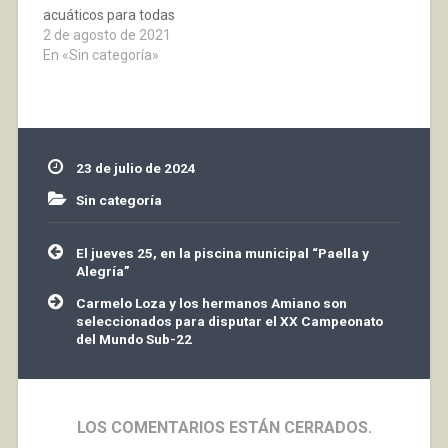
acuáticos para todas
las edades!!!
2 de agosto de 2021
En «Sin categoría»
23 de julio de 2024
Sin categoría
Navegación
El jueves 25, en la piscina municipal “Paella y
de
Alegría”
entradas
Carmelo Loza y los hermanos Amiano son
seleccionados para disputar el XX Campeonato
del Mundo Sub-22
LOS COMENTARIOS ESTÁN CERRADOS.