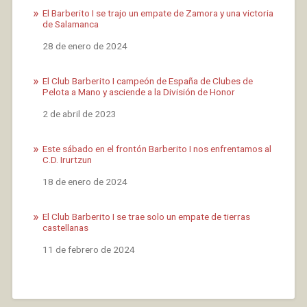
El Barberito I se trajo un empate de Zamora y una victoria
de Salamanca
Fecha
28 de enero de 2024
El Club Barberito I campeón de España de Clubes de
Pelota a Mano y asciende a la División de Honor
Fecha
2 de abril de 2023
Este sábado en el frontón Barberito I nos enfrentamos al
C.D. Irurtzun
Fecha
18 de enero de 2024
El Club Barberito I se trae solo un empate de tierras
castellanas
Fecha
11 de febrero de 2024