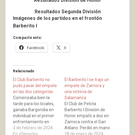
Resultados División de Honor
Resultados Segunda División
Imágenes de los partidos en el frontón
Barberito I
Comparte esto:
Facebook
X
Relacionado
El Club Barberito no
El Barberito I se trajo un
pudo pasar del empate
empate de Zamora y
en las dos categorías
una victoria de
Comenzaba bien la
Salamanca
tarde para los locales,
El Club de Pelota
ganaba Bargondia en
Barberito I División de
individual en el primer
Honor empató a dos en
enfrentamiento en
Zamora contra el San
Segunda División, pero
3 de febrero de 2024
Atilano. Perdió en mano
los de Villamediana
En «Deporte»
individual 2-0 y ganó
28 de enero de 2024