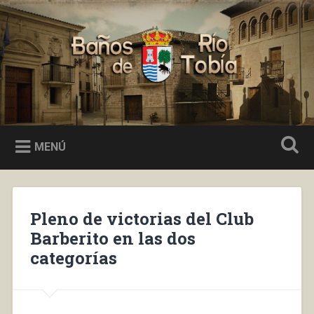
Saltar
al
Buscar
contenido
Baños de Río Tobía
MENÚ
Pleno de victorias del Club
Barberito en las dos
categorías