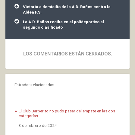
Navegación
Victoria a domicilio de la A.D. Baños contra la
de
Aldea F.S.
entradas
La A.D. Baños recibe en el polideportivo al
segundo clasificado
LOS COMENTARIOS ESTÁN CERRADOS.
Entradas relacionadas
El Club Barberito no pudo pasar del empate en las dos
categorías
Fecha
3 de febrero de 2024