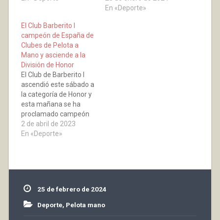
ganaron el encuentro
por el mismo resultado
En «Deporte»
de parejas con
en parejas. A pesar del
El Club Barberito I
facilidad. Los partidos
empate, continúa líder
campeón de España de
de la División de Honor
en la clasificación, eso
Clubes de Pelota a
comenzaron con otra
sí, empatado con el
Mano y asciende a la
derrota donde
equipo riojano de San
División de Honor
Alduntzin se impuso a
Cosme…
El Club de Barberito I
Iker Amiano, el segundo
ascendió este sábado a
partido…
la categoría de Honor y
esta mañana se ha
proclamado campeón
de España de Clubes de
2 de abril de 2023
Pelota a Mano de
En «Deporte»
Primera en el frontón
de Arnedo. Ayer se
enfrentó en semifinales
a Pradejón, Amiano en
individual abría el
25 de febrero de 2024
camino hacia el…
Deporte
,
Pelota mano