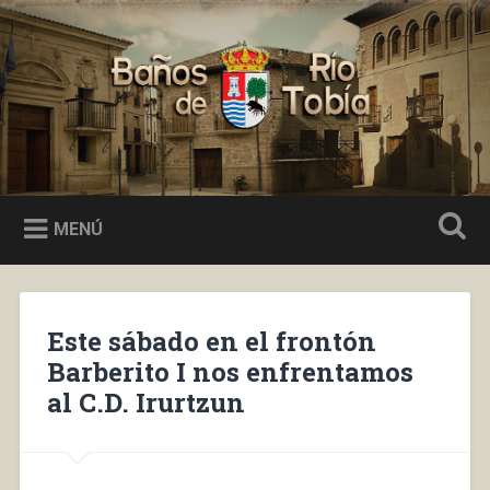
Saltar
al
Buscar
contenido
Baños de Río Tobía
MENÚ
Este sábado en el frontón
Barberito I nos enfrentamos
al C.D. Irurtzun