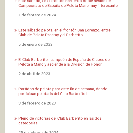
Este sábado, en el frontón Barberito doble sesión del
Campeonato de España de Pelota Mano muy interesante
Fecha
1 de febrero de 2024
Este sábado pelota, en el frontón San Lorenzo, entre
Club de Pelota Ezcaray y el Barberito I
Fecha
5 de enero de 2023
El Club Barberito I campeón de España de Clubes de
Pelota a Mano y asciende a la División de Honor
Fecha
2 de abril de 2023
Partidos de pelota para este fin de semana, donde
participan pelotaris del Club Barberito I
Fecha
8 de febrero de 2023
Pleno de victorias del Club Barberito en las dos
categorías
Fecha
25 de febrero de 2024