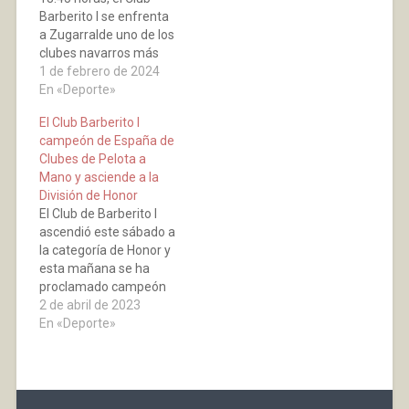
Barberito I se enfrenta
a Zugarralde uno de los
clubes navarros más
importantes de pelota a
1 de febrero de 2024
mano, semillero de
En «Deporte»
grandes pelotaris. En la
El Club Barberito I
actualidad, dispone de
campeón de España de
jugadores como Enaitz
Clubes de Pelota a
Anso, Aitor Alduntzin,
Mano y asciende a la
David Landa, Beñat
División de Honor
Villanueva… El lugar en
El Club de Barberito I
el que suelen…
ascendió este sábado a
la categoría de Honor y
esta mañana se ha
proclamado campeón
de España de Clubes de
2 de abril de 2023
Pelota a Mano de
En «Deporte»
Primera en el frontón
de Arnedo. Ayer se
enfrentó en semifinales
a Pradejón, Amiano en