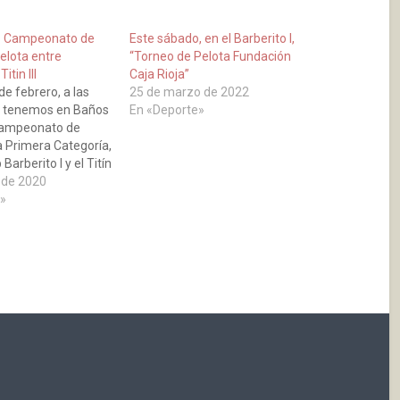
o Campeonato de
Este sábado, en el Barberito I,
elota entre
“Torneo de Pelota Fundación
itin III
Caja Rioja”
de febrero, a las
25 de marzo de 2022
, tenemos en Baños
En «Deporte»
Campeonato de
a Primera Categoría,
 Barberito I y el Titín
emás de llevar el
 de 2020
los dos grandes
»
e ha dado La Rioja,
ir, que también…