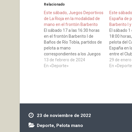
Relacionado
Este sábado, Juegos Deportivos
Este sábad
de La Rioja en la modalidad de
España de p
mano en el frontón Barberito
Barberito I y T
El sábado 17 a las 16:30 horas
El sábado 1 
en el frontón Barberito I de
18:00 horas
Baños de Río Tobía, partidos de
pelota del 
pelota a mano
España en l
correspondientes a los Juegos
entre el Club
Deportivos de La Rioja.
13 de febrero de 2024
III; estos ad
29 de enero
En «Deporte»
nombre del 
En «Deporte
pelotaris qu
podemos dec
23 de noviembre de 2022
Deporte
,
Pelota mano