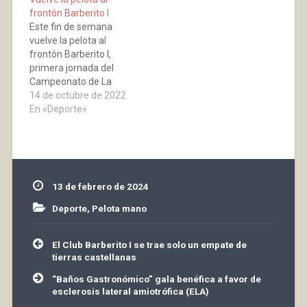
frontón Barberito I
Este fin de semana
vuelve la pelota al
frontón Barberito I,
primera jornada del
Campeonato de La
Rioja de Clubs
14 de octubre de 2022
En «Deporte»
13 de febrero de 2024
Deporte
,
Pelota mano
Navegación
El Club Barberito I se trae solo un empate de
de
tierras castellanas
entradas
“Baños Gastronómico” gala benéfica a favor de
esclerosis lateral amiotrófica (ELA)