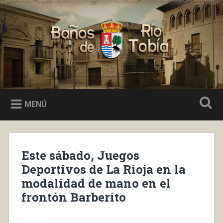
Saltar
al
Buscar
contenido
Baños de Río Tobía
MENÚ
Este sábado, Juegos
Deportivos de La Rioja en la
modalidad de mano en el
frontón Barberito