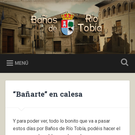
Saltar
al
Buscar
contenido
Baños de Río Tobía
MENÚ
“Bañarte” en calesa
Y para poder ver, todo lo bonito que va a pasar
estos días por Baños de Río Tobía, podéis hacer el