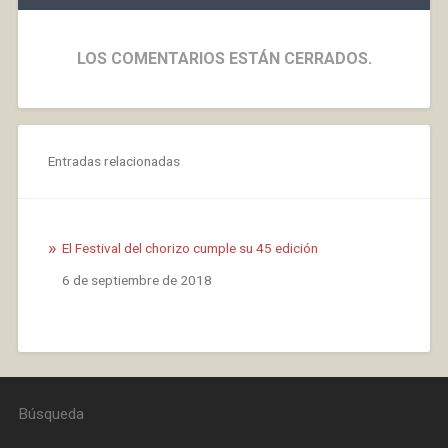
LOS COMENTARIOS ESTÁN CERRADOS.
Entradas relacionadas
El Festival del chorizo cumple su 45 edición
Fecha
6 de septiembre de 2018
Búsqueda