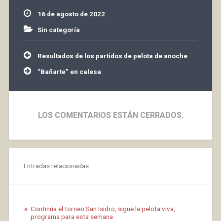
16 de agosto de 2022
Sin categoría
Navegación
Resultados de los partidos de pelota de anoche
de
entradas
“Bañarte” en calesa
LOS COMENTARIOS ESTÁN CERRADOS.
Entradas relacionadas
Continúa el torneo San Isidro, sigue la pelota viva,
programa para esta semana