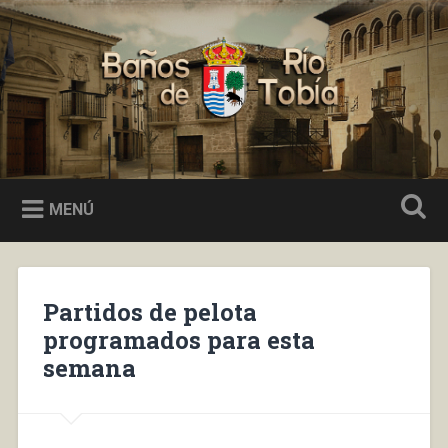
Saltar
al
Buscar
contenido
Baños de Río Tobía
MENÚ
Partidos de pelota
programados para esta
semana