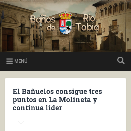
Saltar
al
Buscar
contenido
Baños de Río Tobía
MENÚ
El Bañuelos consigue tres
puntos en La Molineta y
continua líder