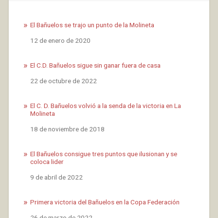
El Bañuelos se trajo un punto de la Molineta
Fecha
12 de enero de 2020
El C.D. Bañuelos sigue sin ganar fuera de casa
Fecha
22 de octubre de 2022
El C. D. Bañuelos volvió a la senda de la victoria en La
Molineta
Fecha
18 de noviembre de 2018
El Bañuelos consigue tres puntos que ilusionan y se
coloca lider
Fecha
9 de abril de 2022
Primera victoria del Bañuelos en la Copa Federación
Fecha
26 de marzo de 2022