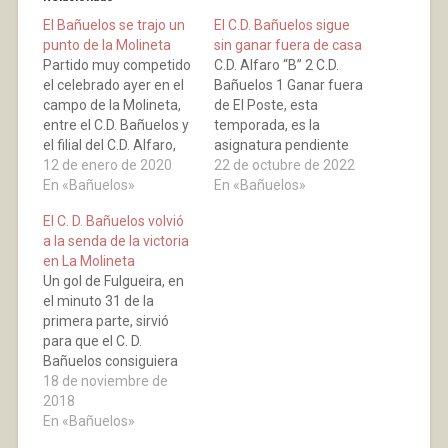
El Bañuelos se trajo un
El C.D. Bañuelos sigue
punto de la Molineta
sin ganar fuera de casa
Partido muy competido
C.D. Alfaro “B” 2 C.D.
el celebrado ayer en el
Bañuelos 1 Ganar fuera
campo de la Molineta,
de El Poste, esta
entre el C.D. Bañuelos y
temporada, es la
el filial del C.D. Alfaro,
asignatura pendiente
con dos tiempos
12 de enero de 2020
del Bañuelos. Hoy
22 de octubre de 2022
completamente
En «Bañuelos»
viajaba hasta Alfaro,
En «Bañuelos»
diferentes, un primer
para jugar en La
El C. D. Bañuelos volvió
tiempo en la que los
Molineta, las cosas no
a la senda de la victoria
tantos fueron del
se podían poner mejor
en La Molineta
equipo local, que
para los visitantes, ya
Un gol de Fulgueira, en
terminó con dos goles a
que en el minuto 11 se
el minuto 31 de la
cero a su favor, y…
adelantaban con un
primera parte, sirvió
gol…
para que el C. D.
Bañuelos consiguiera
los tres puntos, en La
18 de noviembre de
Molineta, contra el filial
2018
del C. D. Alfaro. C. D.
En «Bañuelos»
Alfaro 0 C. D. Bañuelos