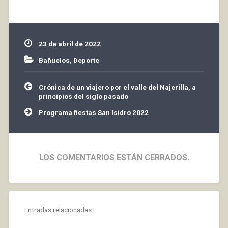
1 Alineaciones: C. D.
Alfaro Castillo, Saenz,
(Liso), Vazquez,
(Berbes),…
23 de abril de 2022
Bañuelos
,
Deporte
Navegación
Crónica de un viajero por el valle del Najerilla, a
de
principios del siglo pasado
entradas
Programa fiestas San Isidro 2022
LOS COMENTARIOS ESTÁN CERRADOS.
Entradas relacionadas