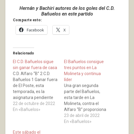
Hernán y Bachiri autores de los goles del C.D.
Bañuelos en este partido
Comparte esto:
Facebook
X
Relacionado
El C.D. Bañuelos sigue
El Bañuelos consigue
sin ganar fuera de casa
tres puntos en La
C.D. Alfaro “B” 2 C.D.
Molineta y continua
Bañuelos 1 Ganar fuera
líder
de El Poste, esta
Una gran segunda
temporada, es la
parte del Bañuelos,
asignatura pendiente
esta tarde en La
del Bañuelos. Hoy
22 de octubre de 2022
Molineta, contra el
viajaba hasta Alfaro,
En «Bañuelos»
Alfaro “B” proporciona
para jugar en La
a los de Baños sumar
23 de abril de 2022
Molineta, las cosas no
los tres puntos, que le
En «Bañuelos»
se podían poner mejor
permite continuar
Este sábado el
para los visitantes, ya
como líder. Una primera