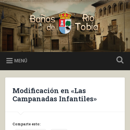
Saltar
al
Buscar
contenido
Baños de Río Tobía
MENÚ
Modificación en «Las
Campanadas Infantiles»
Comparte esto: