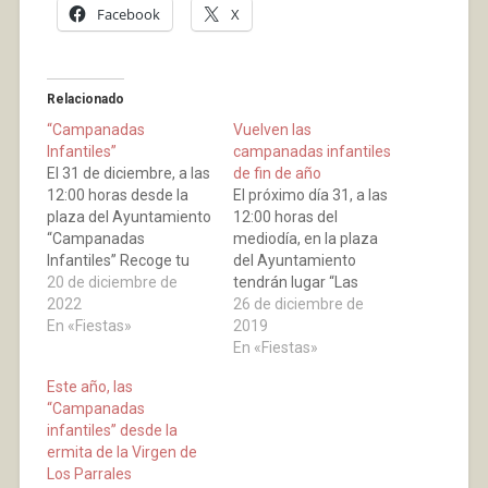
Facebook
X
Relacionado
“Campanadas
Vuelven las
Infantiles”
campanadas infantiles
El 31 de diciembre, a las
de fin de año
12:00 horas desde la
El próximo día 31, a las
plaza del Ayuntamiento
12:00 horas del
“Campanadas
mediodía, en la plaza
Infantiles” Recoge tu
del Ayuntamiento
entrada en la biblioteca
20 de diciembre de
tendrán lugar “Las
antes del 23 de
2022
Campanadas
26 de diciembre de
diciembre.
En «Fiestas»
Infantiles”. ¡¡Ven a
2019
despedir el año con
En «Fiestas»
nosotros y nosotras!! ¡¡
Este año, las
Feliz 2020!!
“Campanadas
infantiles” desde la
ermita de la Virgen de
Los Parrales