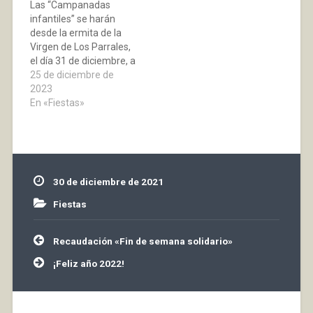
Las “Campanadas
infantiles” se harán
desde la ermita de la
Virgen de Los Parrales,
el día 31 de diciembre, a
las 12:00 horas. El
25 de diciembre de
reparto de uvas y
2023
accesorios se llevará a
En «Fiestas»
cabo a las 11:30. Te
puedes apuntar en el
consistorio entre el 26 y
el 29. Organiza el
Ayuntamiento…
30 de diciembre de 2021
Fiestas
Navegación
Recaudación «Fin de semana solidario»
de
entradas
¡Feliz año 2022!