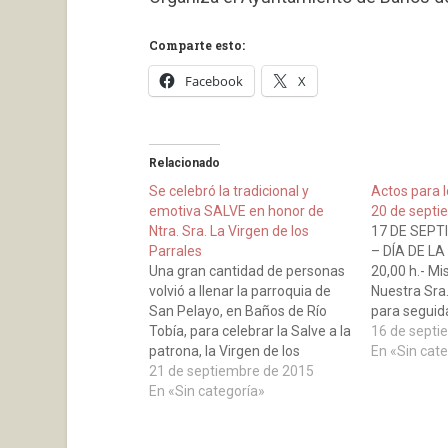
Comparte esto:
Facebook
X
Relacionado
Se celebró la tradicional y
Actos para l
emotiva SALVE en honor de
20 de septi
Ntra. Sra. La Virgen de los
17 DE SEPT
Parrales
– DÍA DE L
Una gran cantidad de personas
20,00 h.- Mi
volvió a llenar la parroquia de
Nuestra Sra.
San Pelayo, en Baños de Río
para seguid
Tobía, para celebrar la Salve a la
merienda-ce
16 de septi
patrona, la Virgen de los
Parroquial 
En «Sin cat
Parrales, Tras el acto religioso,
21 de septiembre de 2015
Misioneras d
vecinos y visitantes se
En «Sin categoría»
Música y Ba
desplazaron hasta la fachada
CACHIS”. 1
de la ermita, donde se quemó
VIERNES…