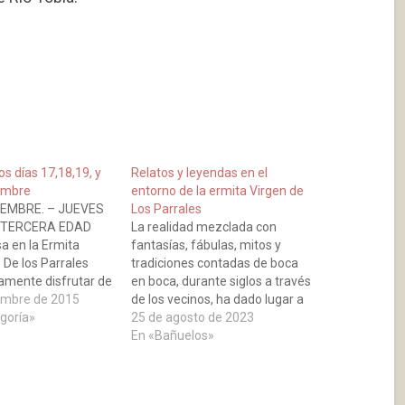
os días 17,18,19, y
Relatos y leyendas en el
embre
entorno de la ermita Virgen de
IEMBRE. – JUEVES
Los Parrales
A TERCERA EDAD
La realidad mezclada con
sa en la Ermita
fantasías, fábulas, mitos y
 De los Parrales
tradiciones contadas de boca
amente disfrutar de
en boca, durante siglos a través
na en el Salón
embre de 2015
de los vecinos, ha dado lugar a
de las Hermanas
egoría»
historias y leyendas que
25 de agosto de 2023
el Pilar Le seguirá
cabalgan entre la objetividad y
En «Bañuelos»
ile con “LOS
la ficción, en el entorno de la
8 DE SEPTIEMBRE. –
ermita de Los Parrales. Algunas
de las cuales están…